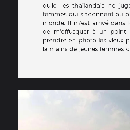
qu'ici les thaïlandais ne ju
que je pense a mes élèves 
femmes qui s'adonnent au pl
d'aller à l'école pour aller ch
monde. Il m'est arrivé dans 
de m'offusquer à un point 
prendre en photo les vieux p
la mains de jeunes femmes ou