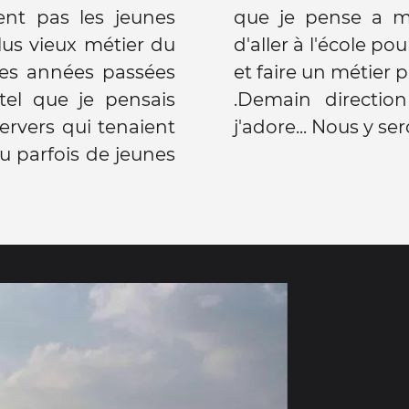
gent pas les jeunes
qui ont la chance
us vieux métier du
ercher une formation
les années passées
et faire un métier 
tel que je pensais
.Demain directio
ervers qui tenaient
j'adore... Nous y se
 parfois de jeunes