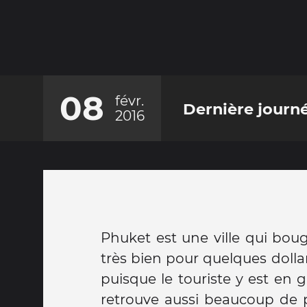
08
févr.
Dernière journ
2016
Phuket est une ville qui bo
filles et les publier sur les 
très bien pour quelques dollars
puisqu'on ne sais jamais à qu
puisque le touriste y est en
préféré plutôt les dévisager
retrouve aussi beaucoup de pr
dégoût. C'est dans des mom