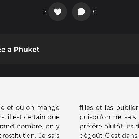
0
0
ée a Phuket
uge et où on mange
réseaux sociaux mais
. il est certain que
i on a affaire, j'ai
 grand nombre, on y
 avec mon regard de
ostitution. Je sais
ents comme ceux là