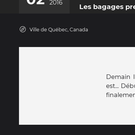
2016
Les bagages pre
Ville de Québec, Canada
Demain l
est... Dé
finalemen