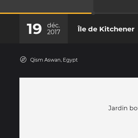
19
déc.
Île de Kitchener
2017
Qism Aswan, Egypt
Jardin b