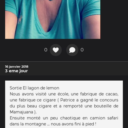
0
0
16 janvier 2018
3 eme jour
Sortie El lagon de lemon
Nous avons visité une école, une fabrique de cacao,
une fabrique ce cigare ( Patrice a gagné le concours
du plus beau cigare et a remporté une bouteille de
Mamajuana ).
Ensuite monté un peu chaotique en camion safari
dans la montagne ... nous avons fini à pied !