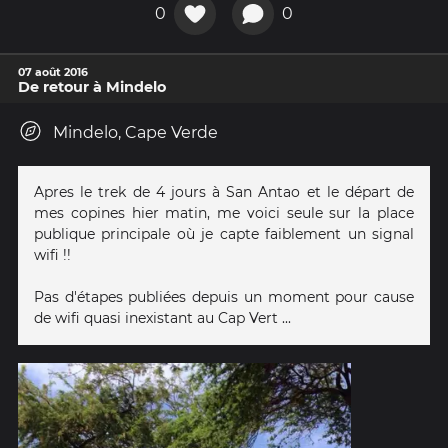
0
0
07 août 2016
De retour à Mindelo
Mindelo, Cape Verde
Apres le trek de 4 jours à San Antao et le départ de
mes copines hier matin, me voici seule sur la place
publique principale où je capte faiblement un signal
wifi !!
Pas d'étapes publiées depuis un moment pour cause
de wifi quasi inexistant au Cap Vert ...