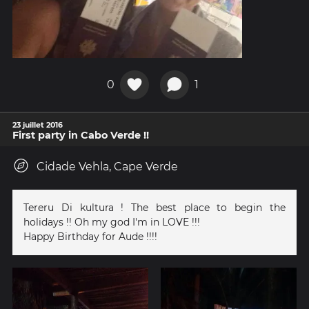
0
1
23 juillet 2016
First party in Cabo Verde !!
Cidade Vehla, Cape Verde
Tereru Di kultura ! The best place to begin the
holidays !! Oh my god I'm in LOVE !!!
Happy Birthday for Aude !!!!