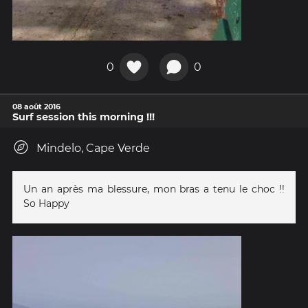
0
0
08 août 2016
Surf session this morning !!!
Mindelo, Cape Verde
Un an après ma blessure, mon bras a tenu le choc !!
So Happy