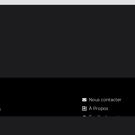
Nous contacter
À Propos
S
Feuille de route
Tarifs
Carte cadeau Notos