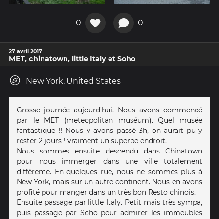
0
0
27 avril 2017
MET, chinatown, little Italy et Soho
New York, United States
Grosse journée aujourd'hui. Nous avons commencé
par le MET (meteopolitan muséum). Quel musée
fantastique !! Nous y avons passé 3h, on aurait pu y
rester 2 jours ! vraiment un superbe endroit.
Nous sommes ensuite descendu dans Chinatown
pour nous immerger dans une ville totalement
différente. En quelques rue, nous ne sommes plus à
New York, mais sur un autre continent. Nous en avons
profité pour manger dans un très bon Resto chinois.
Ensuite passage par little Italy. Petit mais très sympa,
puis passage par Soho pour admirer les immeubles