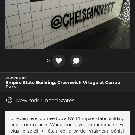
0
2
29 avril 2017
Empire State Building, Greenwich Village et Central
Park
New York, United States
Une dernière journée top à NY. L'Empire state building
pour commencer. Waou, quelle vue extraordinaire. En
plus le soleil ☀ était de la partie. Vraiment génial.