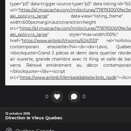
type="p3" data-trigger-source-type="p3" data-listing-id="6
url="
https://a1.muscache.com/im/pictures/77879300/0fec5e
aki_policy=x_large
" data-view="listing_frame
width:600px;margin:auto;transition:heig
src="
https://a1.muscache.com/im/pictures/77879300/0fec5e
aki_policy=x_large
" style="max-width:100%;" al
href="
https://www.airbnb.fr/rooms/6243133
" rel="nofoll
contemporain ensoleillé</h4></a><div>Lévis, Québ
<blockquote>Grand 2 pièces et demi dans quartier résident
air ouverte, grande chambre avec lit King et salle de b
verre. Rénové entièrement au décor contemporain
</blockquote></div><script
src="
https://www.airbnb.fr/embeddable/airbnb_jssdk
"></scr
0
0
12 octobre 2016
Direction le Vieux Quebec