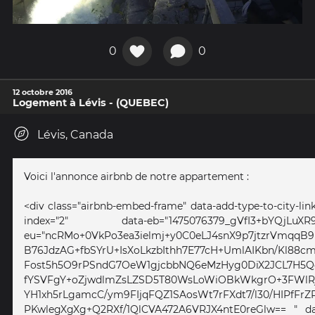
0
0
12 octobre 2016
Logement à Lévis - (QUEBEC)
Lévis, Canada
Voici l'annonce airbnb de notre appartement :
<div class="airbnb-embed-frame" data-add-type-to-city-link=
index="2" data-eb="1475076379_gVfI3+bYQj
eu="ncRMo+0VkPo3ea3ielmj+y0C0eLJ4snX9p7jtzrVmqqB9
B76JdzAG+fbSYrU+IsXoLkzbIthh7E77cH+UmlAIKbn/Kl88
Fost5h5O9rPSndG7OeW1gjcbbNQ6eMzHyg0DiX2JCL7H5
fYSVFgY+oZjwdlmZsLZSD5T80WsLoWiOBkWkgrO+3FWlRj
YH1xh5rLgamcC/ym9FIjqFQZ1SAosWt7rFXdt7/l30/HIPfFrZ
PKwlegXgXg+Q2RXf/1QlCVA472A6VRJX4ntE0reGlw== " da