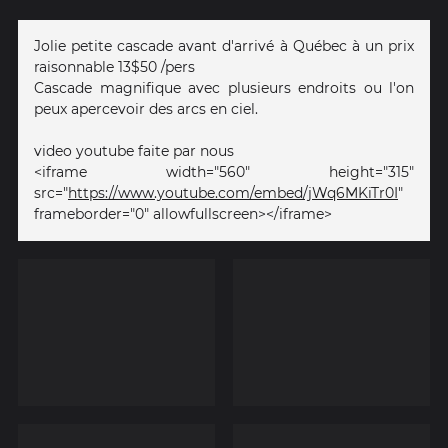
Jolie petite cascade avant d'arrivé à Québec à un prix
raisonnable 13$50 /pers
Cascade magnifique avec plusieurs endroits ou l'on
peux apercevoir des arcs en ciel.
video youtube faite par nous
<iframe width="560" height="315"
src="
https://www.youtube.com/embed/jWq6MKiTr0I
"
frameborder="0" allowfullscreen></iframe>