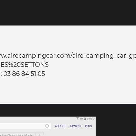
ww.airecampingcar.com/aire_camping_car_gp
ES%20SETTONS
 : 03 86 84 51 05