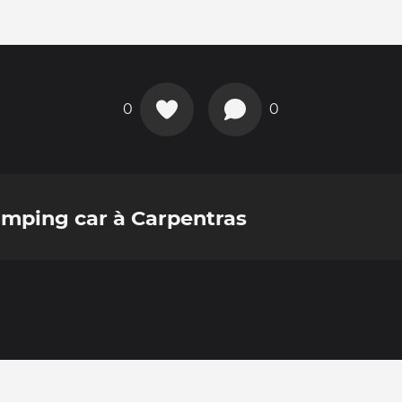
0
0
mping car à Carpentras