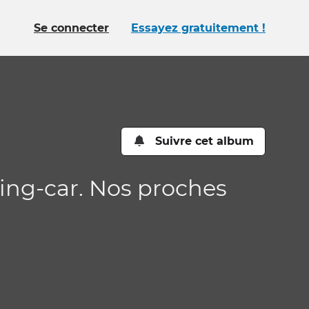
Se connecter
Essayez gratuitement !
Suivre cet album
ping-car. Nos proches