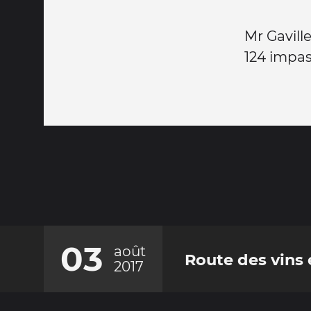
Mr Gaville
124 impa
03
août
Route des vins 
2017