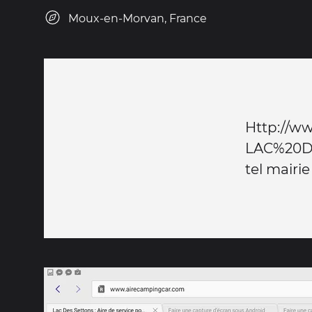
Moux-en-Morvan, France
Http://w
LAC%20D
tel mairie