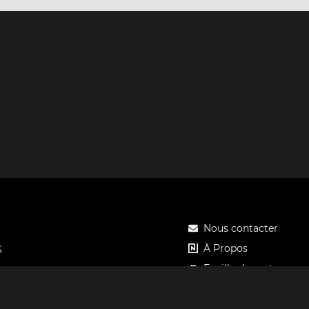
Nous contacter
À Propos
S
Feuille de route
Tarifs
Carte cadeau Notos