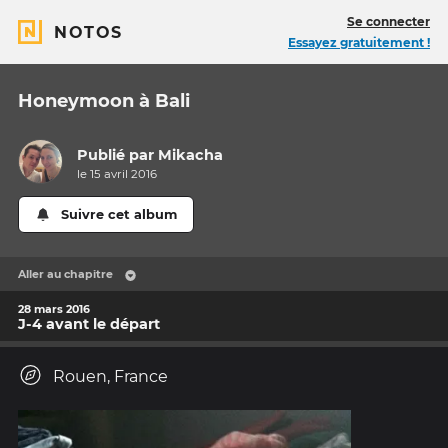
Se connecter
NOTOS
Essayez gratuitement !
Honeymoon à Bali
Publié par
Mikacha
le 15 avril 2016
Suivre cet album
Aller au chapitre
28 mars 2016
J-4 avant le départ
Rouen, France