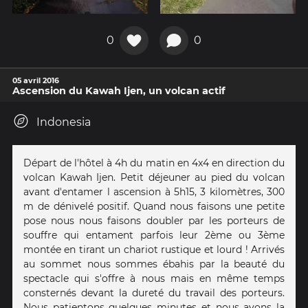
0
0
05 avril 2016
Ascension du Kawah Ijen, un volcan actif
Indonesia
Départ de l'hôtel à 4h du matin en 4x4 en direction du
volcan Kawah Ijen. Petit déjeuner au pied du volcan
avant d'entamer l ascension à 5h15, 3 kilomètres, 300
m de dénivelé positif. Quand nous faisons une petite
pose nous nous faisons doubler par les porteurs de
souffre qui entament parfois leur 2ème ou 3ème
montée en tirant un chariot rustique et lourd ! Arrivés
au sommet nous sommes ébahis par la beauté du
spectacle qui s'offre à nous mais en même temps
consternés devant la dureté du travail des porteurs.
Nous patientons quelques minutes et nous avons la