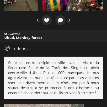
0
0
10 avril 2016
Ubud, Monkey forest
Indonesia
Suite de notre périple en ville avec la visite du
Sanctuaire Sacré de la Forêt des Singes en plein
centre-ville d'Ubud. Plus de 600 macaques de tous
âges vivent en toute liberté dans ce parc. Les visiteurs
sont leur divertissement : ils n'hésitent pas à nous
sauter dessus, à se promener à dos d'homme ou
encore à chaparder tout ce qu'ils arrivent à attraper !