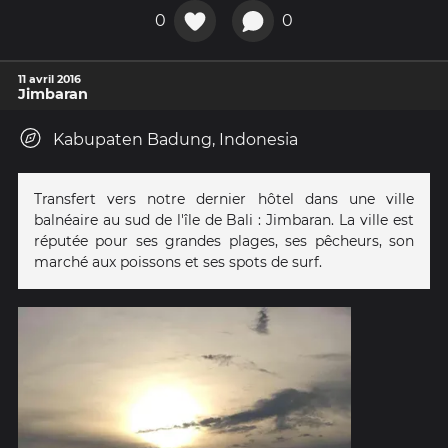
0
0
11 avril 2016
Jimbaran
Kabupaten Badung, Indonesia
Transfert vers notre dernier hôtel dans une ville
balnéaire au sud de l'île de Bali : Jimbaran. La ville est
réputée pour ses grandes plages, ses pêcheurs, son
marché aux poissons et ses spots de surf.