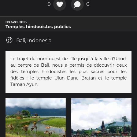
0
0
08 avril 2016
Temples hindouistes publics
Bali, Indonesia
Le trajet du nord-ouest de l'île jusqu'à la ville d'Ubud,
au centre de Bali, nous a permis de découvrir deux
des temples hindouistes les plus sacrés pour les
fidèles : le temple Ulun Danu Bratan et le temple
Taman Ayun.