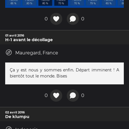
0
0
01 avril 2016
H-1 avant le décollage
Mauregard, France
Ça y est nous y sommes enfin. Départ imminent ! A
bientôt tout le monde. Bises
0
0
02 avril 2016
De klumpu