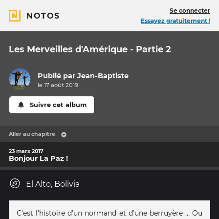
Se connecter
NOTOS
Essayez gratuitement !
Les Merveilles d'Amérique - Partie 2
Publié par
Jean-Baptiste
le 17 août 2019
Suivre cet album
Aller au chapitre
23 mars 2017
Bonjour La Paz !
El Alto, Bolivia
C'est l'histoire d'un normand et d'une berruyère ... Ou