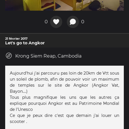
0
0
21 février 2017
Let's go to Angkor
Krong Siem Reap, Cambodia
Aujourd'hui j'ai parcouru pas loin de 20km de Vtt sous
un soleil de plomb, afin de pouvoir voir un maximum
de temples sur le site de Angkor (Angkor Vat,
Bayon....)
Tous plus magnifique les uns que les autres ça
explique pourquoi Angkor est au Patrimoine Mondial
de l'Unesco
Ce que je peux dire c'est que demain j'ai louer un
scooter .