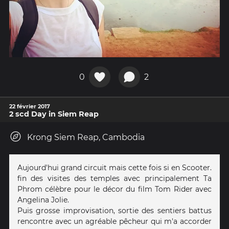
0
2
22 février 2017
2 scd Day in Siem Reap
Krong Siem Reap, Cambodia
Aujourd'hui grand circuit mais cette fois si en Scooter.
fin des visites des temples avec principalement Ta
Phrom célèbre pour le décor du film Tom Rider avec
Angelina Jolie.
Puis grosse improvisation, sortie des sentiers battus
rencontre avec un agréable pêcheur qui m'a accorder