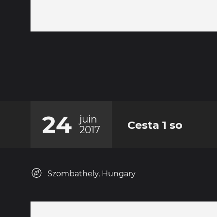
24
juin
Cesta 1 so
2017
Szombathely, Hungary