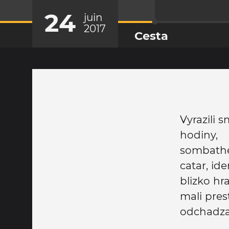
24
juin
2017
Cesta
Vyrazili s
hodiny,
sombathe
catar, id
blizko hr
mali pres
odchadza