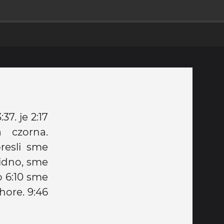
37. je 2:17
 czorna.
resli sme
vidno, sme
o 6:10 sme
hore. 9:46