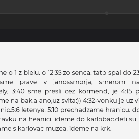
me o 1 z bielu. o 12:35 zo senca. tatp spal do 23:
 sme prave v janossmorja, smerom na
ly, 3:40 sme presli cez kormend, je 4:15 p
eme na bak.a ano,uz svita:)) 4:32-vonku je uz 
anic.5:6 letenye. 5:10 prechadzame hranicu. d
tavku na heanici. ideme do karlobac.deti su 
me s karlovac muzea, ideme na krk.