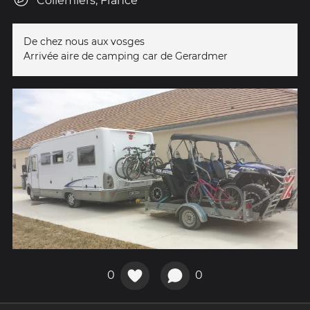
Collemiers, France
De chez nous aux vosges
Arrivée aire de camping car de Gerardmer
0
0