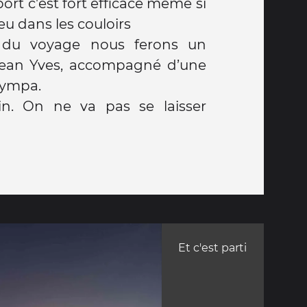
port c'est fort efficace même si
u dans les couloirs
ge nous ferons un
Jean Yves, accompagné d’une
 sympa.
. On ne va pas se laisser
Et c'est parti