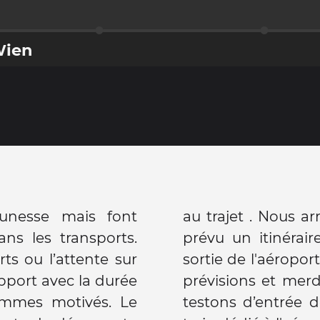
Wien
unesse mais font
au trajet . Nous ar
s les transports.
prévu un itinérair
s ou l’attente sur
sortie de l'aéropo
apport avec la durée
prévisions et mer
ommes motivés. Le
testons d’entrée d