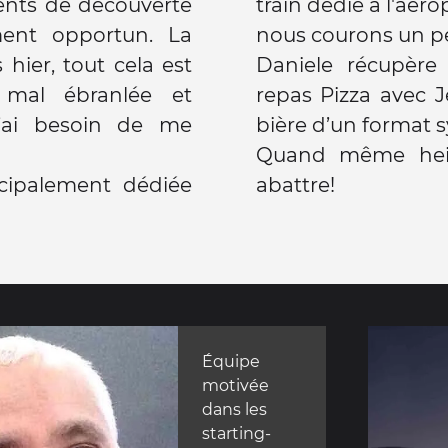
ents de découverte
train dédié à l'aéro
ement opportun. La
nous courons un pe
Daniele récupère du voya
 mal ébranlée et
repas Pizza avec 
’ai besoin de me
bière d’un format
Quand même hein
cipalement dédiée
abattre!
Équipe
motivée
dans les
starting-