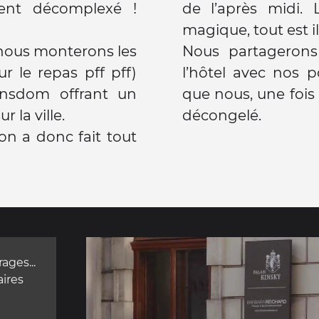
ent décomplexé !
de l’après midi. 
magique, tout est i
 nous monterons les
Nous partagerons un déli
 le repas pff pff)
l’hôtel avec nos 
que nous, une foi
la ville.
décongelé.
on a donc fait tout
ages...
aires