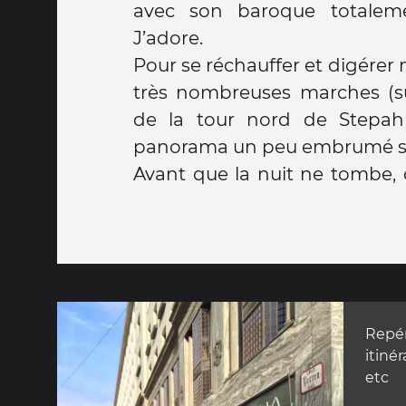
avec son baroque totalem
J’adore.
Pour se réchauffer et digérer
très nombreuses marches (sur
de la tour nord de Stepahnsdom offrant un
panorama un peu embrumé sur 
Avant que la nuit ne tombe, 
Repér
itinér
etc