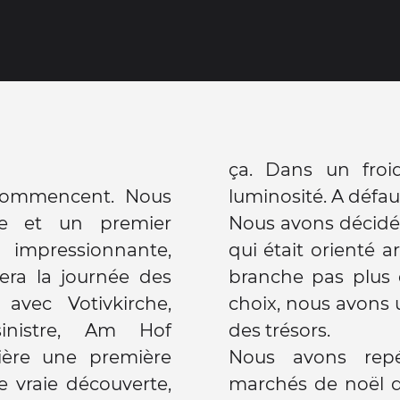
ça. Dans un froi
 commencent. Nous
luminosité. A défaut
te et un premier
Nous avons décidé 
t impressionnante,
qui était orienté a
era la journée des
branche pas plus q
 avec Votivkirche,
choix, nous avons u
inistre, Am Hof
des trésors.
ière une première
Nous avons repé
e vraie découverte,
marchés de noël q