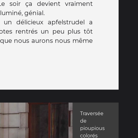
Le soir ça devient vraiment
lluminé, génial.
cieux apfelstrudel a
potes rentrés un peu plus tôt
s que nous aurons nous même
Traversée
de
pioupious
colorés