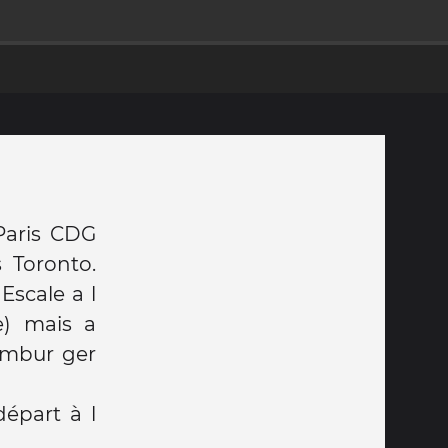
 Paris CDG
 Toronto.
Escale a l
e) mais a
ambur ger
départ à l