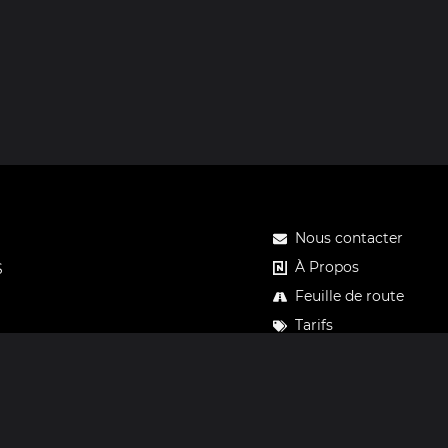
Nous contacter
À Propos
S
Feuille de route
Tarifs
Carte cadeau Notos
Confidentialité
Mentions légales
CGV