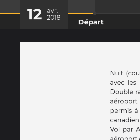
12
avr.
2018
Départ
Nuit (cou
avec les
Double ra
aéroport
permis á
canadien
Vol par A
aéroport 