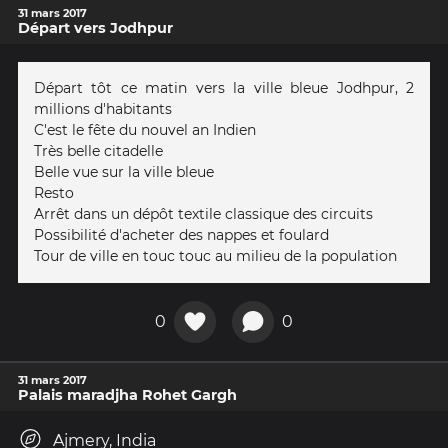
31 mars 2017
Départ vers Jodhpur
Départ tôt ce matin vers la ville bleue Jodhpur, 2
millions d'habitants
C'est le fête du nouvel an Indien
Très belle citadelle
Belle vue sur la ville bleue
Resto
Arrêt dans un dépôt textile classique des circuits
Possibilité d'acheter des nappes et foulard
Tour de ville en touc touc au milieu de la population
0
0
31 mars 2017
Palais maradjha Rohet Gargh
Ajmery, India