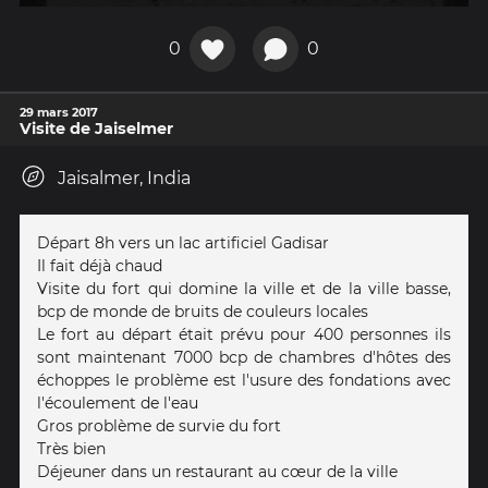
0
0
29 mars 2017
Visite de Jaiselmer
Jaisalmer, India
Départ 8h vers un lac artificiel Gadisar
Il fait déjà chaud
Visite du fort qui domine la ville et de la ville basse,
bcp de monde de bruits de couleurs locales
Le fort au départ était prévu pour 400 personnes ils
sont maintenant 7000 bcp de chambres d'hôtes des
échoppes le problème est l'usure des fondations avec
l'écoulement de l'eau
Gros problème de survie du fort
Très bien
Déjeuner dans un restaurant au cœur de la ville