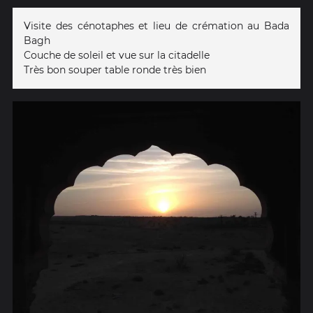
Visite des cénotaphes et lieu de crémation au Bada
Bagh
Couche de soleil et vue sur la citadelle
Très bon souper table ronde très bien