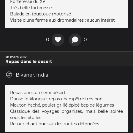
Forteresse du XVI
Très belle forteresse
Balade en touctouc motorisé
Visite d'une ferme aux dromadaires : aucun intérêt
0
0
28 mars 2017
Repas dans le désert
Bikaner, India
Repas dans un semi désert
Danse folklorique, repas champêtre très bon
Mouton haché, poulet grillé épicé bcp de légumes
Classique des voyages organisés, mais belle soirée
sous les étoiles
Retour chaotique sur des routes défoncées