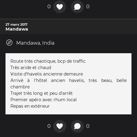
0
0
27 mars 2017
Mandawa
Mandawa, India
Route très chaotique, bcp de traffic
Très aride et chaud
Visite d'havelis ancienne demeure
Arrivé à l'hôtel ancien havelis, très beau, belle
chambre
Trajet très long et peu d'arrêt
Premier apéro avec rhum local
Repas en extérieur
0
0