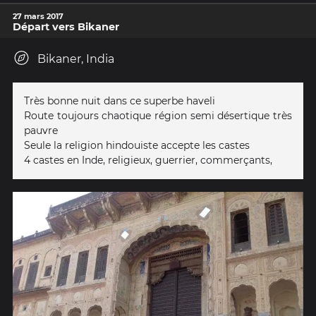
27 mars 2017
Départ vers Bikaner
Bikaner, India
Très bonne nuit dans ce superbe haveli
Route toujours chaotique région semi désertique très
pauvre
Seule la religion hindouiste accepte les castes
4 castes en Inde, religieux, guerrier, commerçants,