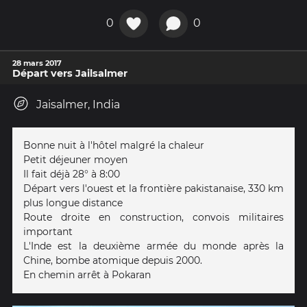
0
0
28 mars 2017
Départ vers Jailsalmer
Jaisalmer, India
Bonne nuit à l'hôtel malgré la chaleur
Petit déjeuner moyen
Il fait déjà 28° à 8:00
Départ vers l'ouest et la frontière pakistanaise, 330 km
plus longue distance
Route droite en construction, convois militaires
important
L'Inde est la deuxième armée du monde après la
Chine, bombe atomique depuis 2000.
En chemin arrêt à Pokaran