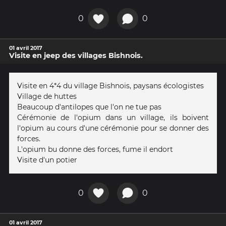
0
0
01 avril 2017
Visite en jeep des villages Bishnois.
Visite en 4*4 du village Bishnois, paysans écologistes
Village de huttes
Beaucoup d'antilopes que l'on ne tue pas
Cérémonie de l'opium dans un village, ils boivent
l'opium au cours d'une cérémonie pour se donner des
forces.
L'opium bu donne des forces, fume il endort
Visite d'un potier
0
0
01 avril 2017