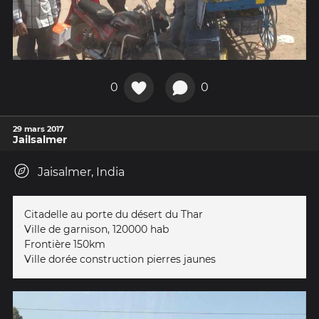
0
0
29 mars 2017
Jailsalmer
Jaisalmer, India
Citadelle au porte du désert du Thar
Ville de garnison, 120000 hab
Frontière 150km
Ville dorée construction pierres jaunes