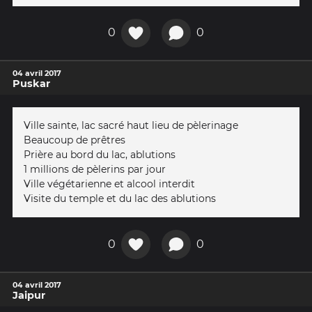
0
0
04 avril 2017
Puskar
Ville sainte, lac sacré haut lieu de pèlerinage
Beaucoup de prêtres
Prière au bord du lac, ablutions
1 millions de pèlerins par jour
Ville végétarienne et alcool interdit
Visite du temple et du lac des ablutions
0
0
04 avril 2017
Jaipur