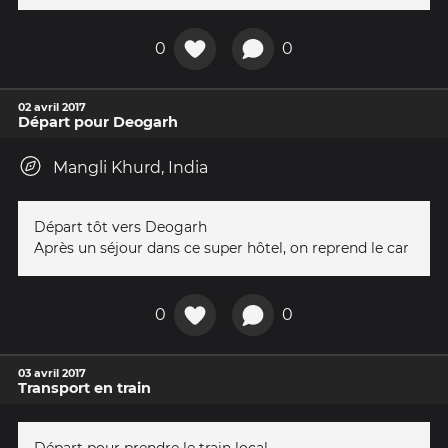
0
0
02 avril 2017
Départ pour Deogarh
Mangli Khurd, India
Départ tôt vers Deogarh
Après un séjour dans ce super hôtel, on reprend le car
0
0
03 avril 2017
Transport en train
Départ pour prendre le train local