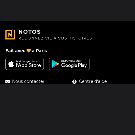
NOTOS
REDONNEZ VIE À VOS HISTOIRES
Fait avec
à Paris
Nous contacter
Centre d'aide
À Propos
Blog
Feuille de route
Tarifs
Mastodon
Carte cadeau Notos
Facebook
Confidentialité
Instagram
Mentions légales