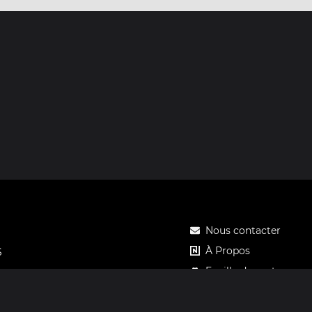
Nous contacter
À Propos
S
Feuille de route
Tarifs
Carte cadeau Notos