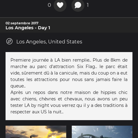
0
1
02 septembre 2017
Los Angeles - Day 1
Los Angeles, United States
Premiere journée à LA bien remplie.. Plus de 8km de
marche au parc d'attraction Six Flag.. le parc était
vide, sûrement dû à la canicule, mais du coup on a eut
toutes les attractions pour nous sans jamais faire la
queue..
Après un repos dans notre maison de hippies chic
avec chiens, chèvres et chevaux, nous avons un peu
tester LA by night vous verrez qu il y a des traditions à
respecter aux US la nuit..