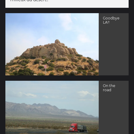
Goodbye
LA!!
On the
road