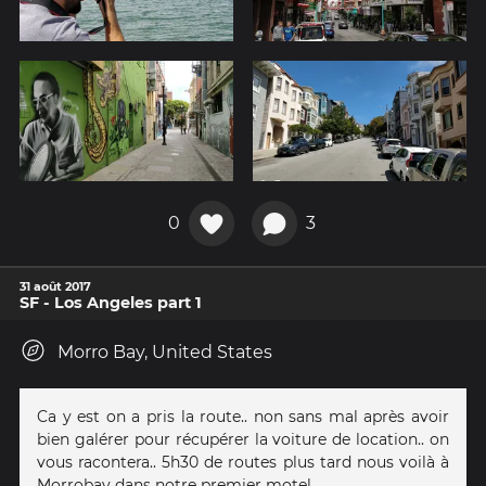
0
3
31 août 2017
SF - Los Angeles part 1
Morro Bay, United States
Ca y est on a pris la route.. non sans mal après avoir
bien galérer pour récupérer la voiture de location.. on
vous racontera.. 5h30 de routes plus tard nous voilà à
Morrobay dans notre premier motel..