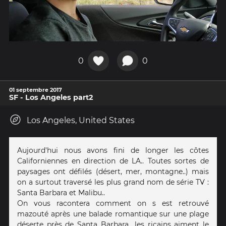
0
0
01 septembre 2017
SF - Los Angeles part2
Los Angeles, United States
Aujourd'hui nous avons fini de longer les côtes
Californiennes en direction de LA.. Toutes sortes de
paysages ont défilés (désert, mer, montagne..) mais
on a surtout traversé les plus grand nom de série TV :
Santa Barbara et Malibu..
On vous racontera comment on s est retrouvé
mazouté après une balade romantique sur une plage
déserte près de Santa Barbara.. les ricains aiment le