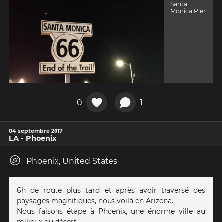
Santa
Monica Pier
0
1
04 septembre 2017
LA - Phoenix
Phoenix, United States
6h de route plus tard et après avoir traversé des
paysages magnifiques, nous voilà en Arizona.
Nous faisons étape à Phoenix, une énorme ville au
milieux du désert..