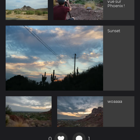
vue sur
Phoenix !
Sunset
woaaaa
0
1