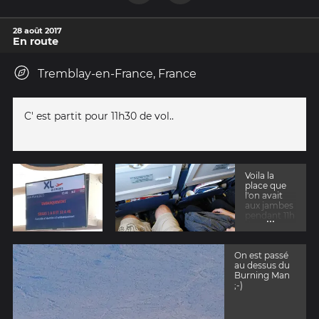
28 août 2017
En route
Tremblay-en-France, France
C' est partit pour 11h30 de vol..
Voila la
place que
l'on avait
aux jambes
pendant 11h
...
de vols..
On est passé
au dessus du
Burning Man
;-)