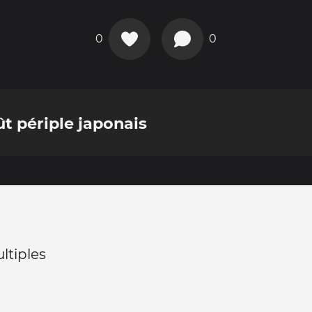
0
0
t périple japonais
ltiples