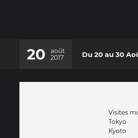
20
août
Du 20 au 30 Aoû
2017
Visites mu
Tokyo
Kyoto