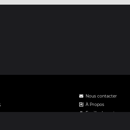
Nous contacter
À Propos
S
Feuille de route
Tarifs
Carte cadeau Notos