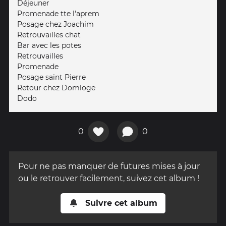
Déjeuner
Promenade tte l'aprem
Posage chez Joachim
Retrouvailles chat
Bar avec les potes
Retrouvailles
Promenade
Posage saint Pierre
Retour chez Domloge
Dodo
0
0
Pour ne pas manquer de futures mises à jour
ou le retrouver facilement, suivez cet album !
Suivre cet album