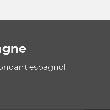
agne
pondant espagnol