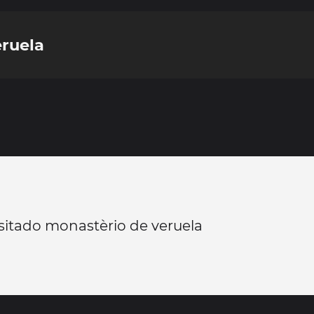
eruela
sitado monastèrio de veruela