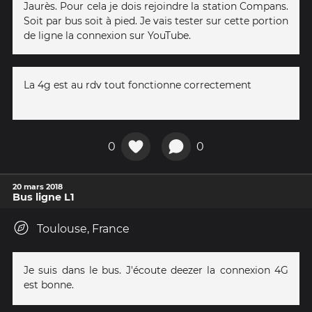
Jaurès. Pour cela je dois rejoindre la station Compans.
Soit par bus soit à pied. Je vais tester sur cette portion
de ligne la connexion sur YouTube.
La 4g est au rdv tout fonctionne correctement
0
0
20 mars 2018
Bus ligne L1
Toulouse, France
Je suis dans le bus. J'écoute deezer la connexion 4G
est bonne.