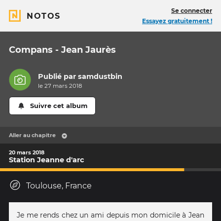
Se connecter
NOTOS
Essayez gratuitement !
Compans - Jean Jaurès
Publié par
samdustbin
le 27 mars 2018
Suivre cet album
Aller au chapitre
20 mars 2018
Station Jeanne d'arc
Toulouse, France
Je me rends chez un ami depuis mon domicile à Jean