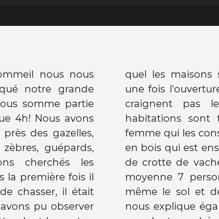
ommeil nous nous
ites. ainsi le soir
qué notre grande
é les habitants ne
 nous somme partie
s d'animaux. les
que 4h! Nous avons
aires, ce sont les
 près des gazelles,
le ont une structure
 zèbres, guépards,
uverte d'un mélange
ons cherchés les
e. À l'intérieur en
a première fois il
ent et dorment a
de chasser, il était
 en bois. le guide
 avons pu observer
e chaque maàsaï a