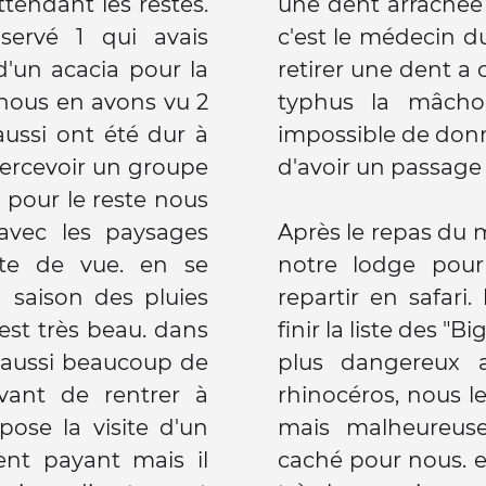
ttendant les restes.
de la rangé du bas.
ervé 1 qui avais
i a décider de faire
'un acacia pour la
itant car en cas de
nous en avons vu 2
t et il est alors
 aussi ont été dur à
édicaments a moins
percevoir un groupe
d'avoir un passage
! pour le reste nous
 avec les paysages
Après le repas du 
rte de vue. en se
notre lodge pour
 saison des pluies
repartir en safari.
 est très beau. dans
finir la liste des "Bi
is aussi beaucoup de
plus dangereux a
avant de rentrer à
rhinocéros, nous 
pose la visite d'un
mais malheureuse
ent payant mais il
caché pour nous. en revanche nous avons vu de