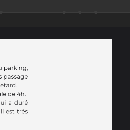
u parking,
is passage
etard.
le de 4h.
ui a duré
l est très