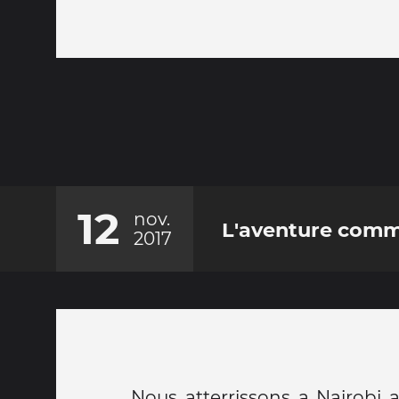
12
nov.
L'aventure com
2017
Nous atterrissons a Nairobi 