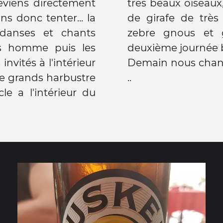
eviens directement
très beaux oiseaux
s donc tenter... la
de girafe de très
danses et chants
zebre gnous et g
les homme puis les
deuxième journée b
vités à l'intérieur
Demain nous chang
 de grands harbustre
..
le a l'intérieur du