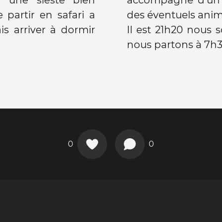
partir en safari a
des éventuels anim
ais arriver à dormir
Il est 21h20 nous
nous partons à 7h30
0
0