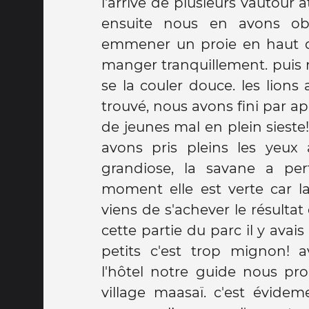
l'arrivé de plusieurs vautour a
une dent arrachée au milieu 
ensuite nous en avons obs
c'est le médecin du village qu
emmener un proie en haut d
retirer une dent a chaque hab
manger tranquillement. puis 
typhus la mâchoire se rédi
se la couler douce. les lions
impossible de donner des m
trouvé, nous avons fini par a
de jeunes mal en plein sieste
avons pris pleins les yeux
grandiose, la savane a pe
moment elle est verte car la
viens de s'achever le résultat
cette partie du parc il y ava
petits c'est trop mignon! 
l'hôtel notre guide nous pro
village maasaï. c'est évidem