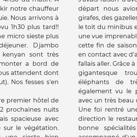
akir notre chauffeur
départ nous avio
girafes, des gazelles.
évu 1h30 plus tard!!
le toit du minibus
e micro sieste plus
une vue imprenabl
déjeuner. Djambo
cette fin de saison
s kenyan sont très
en contact avec d'a
e monter a bord de
fallais aller. Grâc
nous attendent dont
gigantesque tr
). Nos fesses s'en
éléphants de tr
également vu le 
re premier hôtel de
avec un très beau c
2 prochaines nuits
Une foi rentré u
ais spacieuse avec
direction le resta
 sur le végétation.
bonne spécialité
r une sieste bien
accompagné d'un 