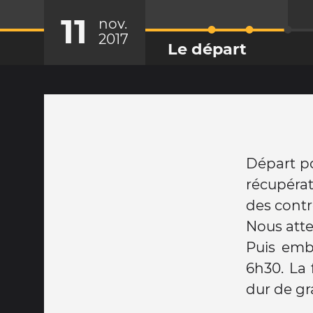
11
nov.
2017
Le départ
Départ po
récupérat
des contr
Nous atte
Puis emba
6h30. La 
dur de gr