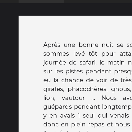
Après une bonne nuit se s
quel les maisons sont constru
sommes levé tôt pour atta
une fois l'ouverture condamn
journée de safari. le matin
craignent pas les attaque
sur les pistes pendant pres
habitations sont très somm
eu la chance de voir de très
femme qui les construises. el
girafes, phacochères, gnous,
en bois qui est ensuite reco
lion, vautour ... Nous av
de crotte de vache et de bou
guépards pendant longtemps l
moyenne 7 personne mang
y en avais 1 seul qui venais 
même le sol et des planche
donc en plein repas et nous
nous explique également qu