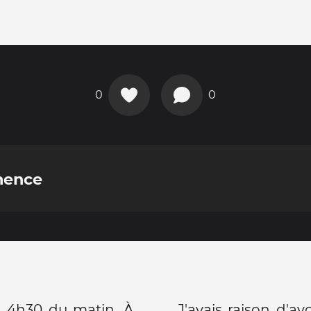
0
0
mence
a 4h30 du matin. À
J'avais raison d'av