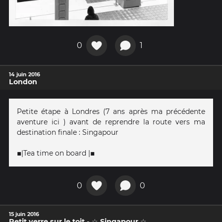
0
1
14 juin 2016
London
Petite étape à Londres (7 ans après ma précédente
aventure ici ) avant de reprendre la route vers ma
destination finale : Singapour
▪|Tea time on board |▪
0
0
15 juin 2016
Petit verre sur le toit - ☆ Singapour ☆