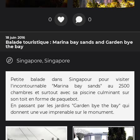
0
0
18 juin 2016
Balade touristique : Marina bay sands and Garden bye
the bay
Singapore, Singapore
Petite balade dans Singapour pour visiter
l'incontournable "Marina bay sands" au 2500
chambres et surtout avec sa piscine culminant sur
son toit en forme de paquebot.
En passant par les jardins "Garden bye the bay" qui
donnent une vue imprenable sur le monument.