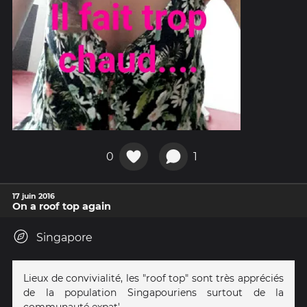
0
1
17 juin 2016
On a roof top again
Singapore
Lieux de convivialité, les "roof top" sont très appréciés
de la population Singapouriens surtout de la