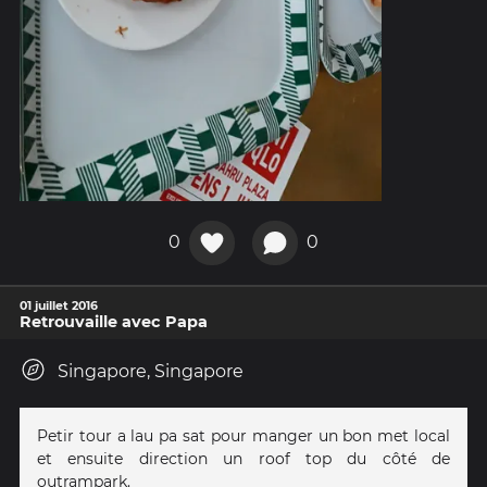
0
0
01 juillet 2016
Retrouvaille avec Papa
Singapore, Singapore
Petir tour a lau pa sat pour manger un bon met local
et ensuite direction un roof top du côté de
outrampark.