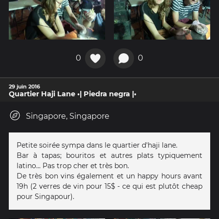
0
0
29 juin 2016
Quartier Haji Lane •| Piedra negra |•
Singapore, Singapore
Petite soirée sympa dans le quartier d'haji lane.
Bar à tapas; bouritos et autres plats typiquement
latino... Pas trop cher et très bon.
De très bon vins également et un happy hours avant
19h (2 verres de vin pour 15$ - ce qui est plutôt cheap
pour Singapour).