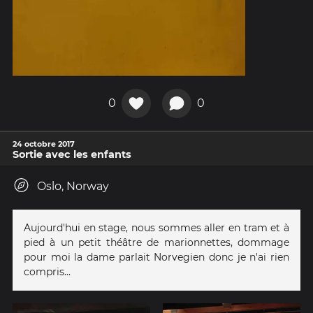
0
0
24 octobre 2017
Sortie avec les enfants
Oslo, Norway
Aujourd'hui en stage, nous sommes aller en tram et à
pied à un petit théâtre de marionnettes, dommage
pour moi la dame parlait Norvegien donc je n'ai rien
compris...