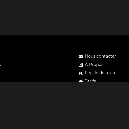
Nous contacter
À Propos
S
Feuille de route
Tarifs
Carte cadeau Notos
Confidentialité
Mentions légales
CGV