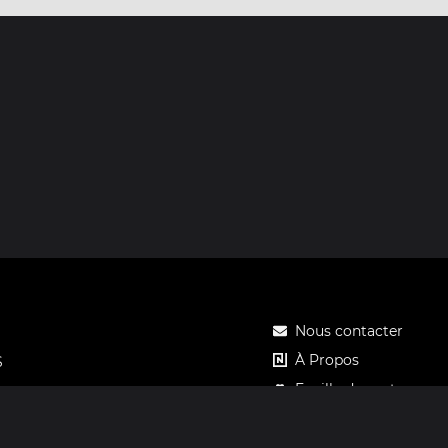
Nous contacter
À Propos
S
Feuille de route
Tarifs
Carte cadeau Notos