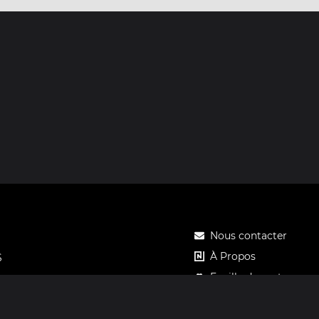
Nous contacter
À Propos
S
Feuille de route
Tarifs
Carte cadeau Notos