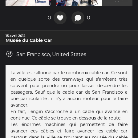
...
sur le
pouce!
0
0
15 avril 2012
Musée du Cable Car
San Francisco, United States
La ville est sillonné par le nombreux cable car. Ce sont
en quelque sorte des tramways qui s'arrêtent très
souvent pour prendre ou pour laisser descendre les
passagers. Sauf que le cable car de San Francisco a
une particularité : il n'y a aucun moteur pour le faire
avancer.
En fait, l'engin s'accroche à un câble qui avance en
continue. Ce câble se trouve en dessous de la route.
Les énormes machines qui permettent de faire
avancer ces câbles et faire avancer les cable car
partout dans la ville se trouvent au musée du cable