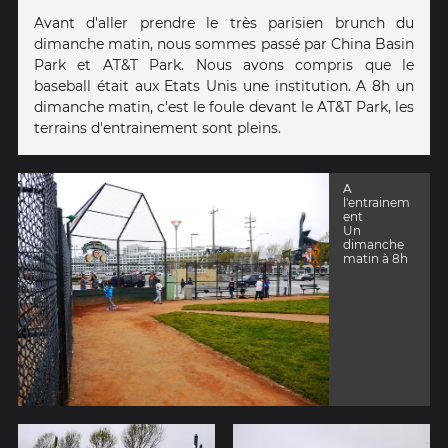
Avant d'aller prendre le très parisien brunch du
dimanche matin, nous sommes passé par China Basin
Park et AT&T Park. Nous avons compris que le
baseball était aux Etats Unis une institution. A 8h un
dimanche matin, c'est le foule devant le AT&T Park, les
terrains d'entrainement sont pleins.
A
l'entrainem
ent
Un
dimanche
matin à 8h