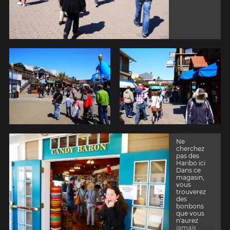
Ne
cherchez
pas des
Haribo ici
Dans ce
magasin,
vous
trouverez
des
bonbons
que vous
n'aurez
jamais