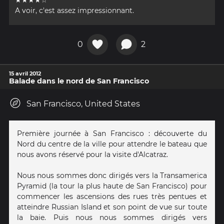
★★★★☆
A voir, c'est assez impressionnant.
0
2
15 avril 2012
Balade dans le nord de San Francisco
San Francisco, United States
Première journée à San Francisco : découverte du
Nord du centre de la ville pour attendre le bateau que
nous avons réservé pour la visite d'Alcatraz.
Nous nous sommes donc dirigés vers la Transamerica
Pyramid (la tour la plus haute de San Francisco) pour
commencer les ascensions des rues très pentues et
atteindre Russian Island et son point de vue sur toute
la baie. Puis nous nous sommes dirigés vers