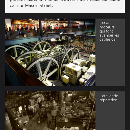
car sur Mason Street.
Les 4
moteurs
qui font
avancer les
cables car
L'atelier de
réparation