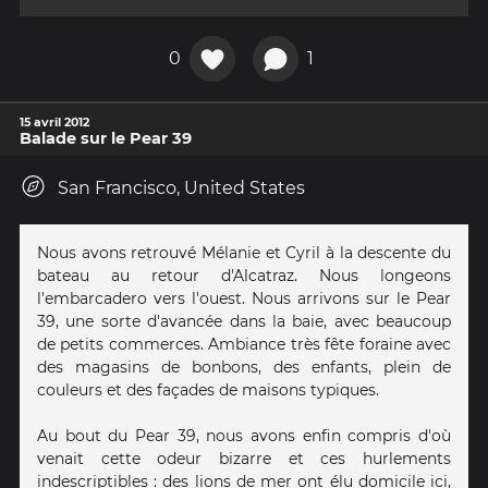
0
1
15 avril 2012
Balade sur le Pear 39
San Francisco, United States
Nous avons retrouvé Mélanie et Cyril à la descente du
bateau au retour d'Alcatraz. Nous longeons
l'embarcadero vers l'ouest. Nous arrivons sur le Pear
39, une sorte d'avancée dans la baie, avec beaucoup
de petits commerces. Ambiance très fête foraine avec
des magasins de bonbons, des enfants, plein de
couleurs et des façades de maisons typiques.
Au bout du Pear 39, nous avons enfin compris d'où
venait cette odeur bizarre et ces hurlements
indescriptibles : des lions de mer ont élu domicile ici,