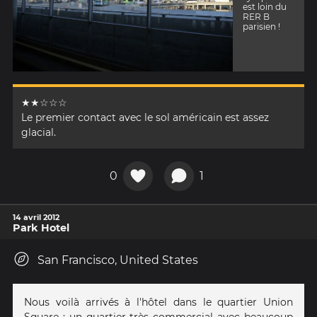
est loin du
RER B
parisien !
★★☆☆☆
Le premier contact avec le sol américain est assez
glacial.
0
1
14 avril 2012
Park Hotel
San Francisco, United States
Nous voilà arrivés à l'hôtel dans le quartier Union
Square : un quartier très commercial avec beaucoup