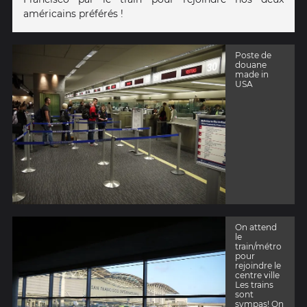
américains préférés !
Poste de
douane
made in
USA
On attend
le
train/métro
pour
rejoindre le
centre ville
Les trains
sont
sympas! On