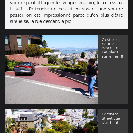
voiture peut attaquer les virages en épingle à cheveux.
Il suffit d'attendre un peu et en voyant une voiture
passer, on est impressionné parce qu'en plus d'être
sinueuse, la rue descend à pic !
C'est parti
pour la
descente
Les pieds
sur le frein !!
Lombard
Street vue
d'en haut