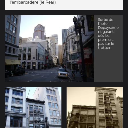
l’embarcadère (le Pear)
Sortie de
l'hotel
Dépayseme
nt garanti
dès les
premiers
pas sur le
trottoir.