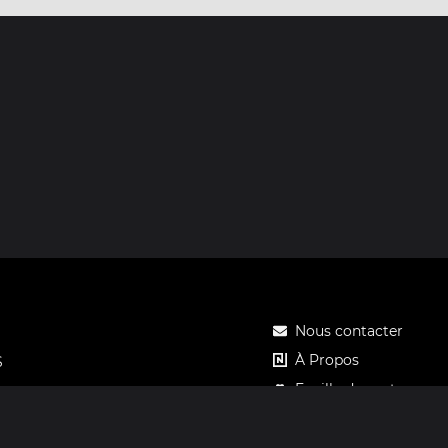
Nous contacter
À Propos
S
Feuille de route
Tarifs
Carte cadeau Notos