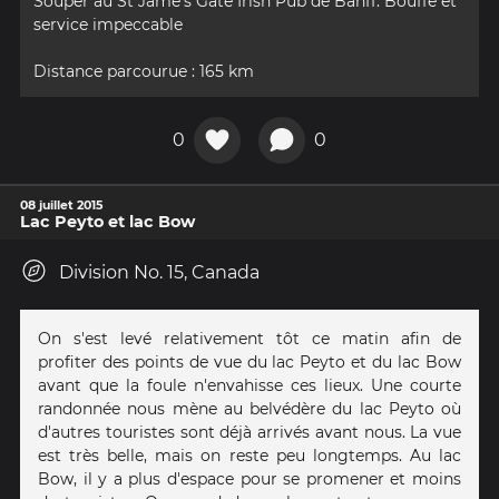
Souper au St Jame's Gate Irish Pub de Banff. Bouffe et
service impeccable
Distance parcourue : 165 km
0
0
08 juillet 2015
Lac Peyto et lac Bow
Division No. 15, Canada
On s'est levé relativement tôt ce matin afin de
profiter des points de vue du lac Peyto et du lac Bow
avant que la foule n'envahisse ces lieux. Une courte
randonnée nous mène au belvédère du lac Peyto où
d'autres touristes sont déjà arrivés avant nous. La vue
est très belle, mais on reste peu longtemps. Au lac
Bow, il y a plus d'espace pour se promener et moins