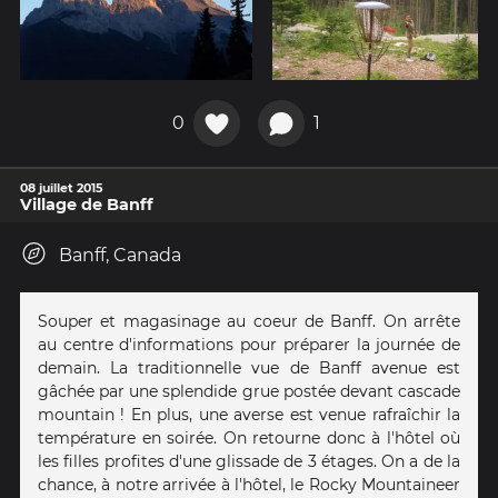
0
1
08 juillet 2015
Village de Banff
Banff, Canada
Souper et magasinage au coeur de Banff. On arrête
au centre d'informations pour préparer la journée de
demain. La traditionnelle vue de Banff avenue est
gâchée par une splendide grue postée devant cascade
mountain ! En plus, une averse est venue rafraîchir la
température en soirée. On retourne donc à l'hôtel où
les filles profites d'une glissade de 3 étages. On a de la
chance, à notre arrivée à l'hôtel, le Rocky Mountaineer