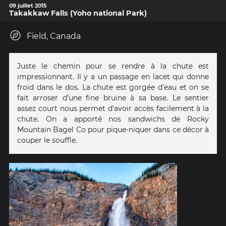
09 juillet 2015
Takakkaw Falls (Yoho national Park)
Field, Canada
Juste le chemin pour se rendre à la chute est
impressionnant. Il y a un passage en lacet qui donne
froid dans le dos. La chute est gorgée d'eau et on se
fait arroser d'une fine bruine à sa base. Le sentier
assez court nous permet d'avoir accès facilement à la
chute. On a apporté nos sandwichs de Rocky
Mountain Bagel Co pour pique-niquer dans ce décor à
couper le souffle.