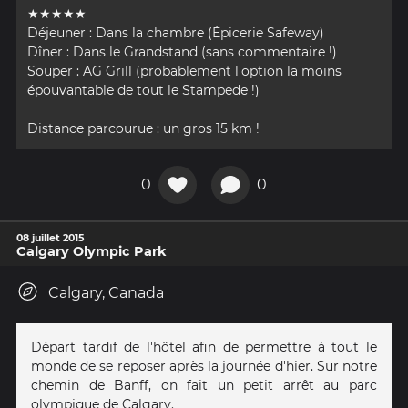
★★★★★
Déjeuner : Dans la chambre (Épicerie Safeway)
Dîner : Dans le Grandstand (sans commentaire !)
Souper : AG Grill (probablement l'option la moins
épouvantable de tout le Stampede !)
Distance parcourue : un gros 15 km !
0
0
08 juillet 2015
Calgary Olympic Park
Calgary, Canada
Départ tardif de l'hôtel afin de permettre à tout le
monde de se reposer après la journée d'hier. Sur notre
chemin de Banff, on fait un petit arrêt au parc
olympique de Calgary.