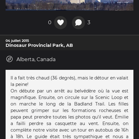
0
3
04 juillet 2015
Dinosaur Provincial Park, AB
Alberta, Canada
Il a fait très chaud (36 degrés), mais le détour en valait
la peine!
On débute par un arrêt au belvédère où la vue est
magnifique. Ensuite, on circule sur la Scenic Loop et
on marche le long de la Badland Trail. Les filles
peuvent grimper sur les formations rocheuses et
papa peut prendre toutes les photos qu'il veut. Émilie
a failli perdre sa casquette au vent. Ensuite, on
complète notre visite avec un tour en autobus de 16h
à 18h. Le guide était très sympathique et nous a