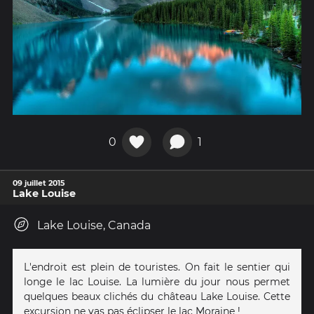
0
1
09 juillet 2015
Lake Louise
Lake Louise, Canada
L'endroit est plein de touristes. On fait le sentier qui
longe le lac Louise. La lumière du jour nous permet
quelques beaux clichés du château Lake Louise. Cette
excursion ne vas pas éclipser le lac Moraine !