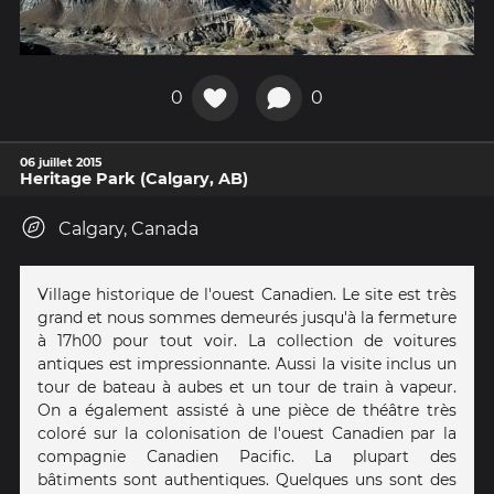
0
0
06 juillet 2015
Heritage Park (Calgary, AB)
Calgary, Canada
Village historique de l'ouest Canadien. Le site est très
grand et nous sommes demeurés jusqu'à la fermeture
à 17h00 pour tout voir. La collection de voitures
antiques est impressionnante. Aussi la visite inclus un
tour de bateau à aubes et un tour de train à vapeur.
On a également assisté à une pièce de théâtre très
coloré sur la colonisation de l'ouest Canadien par la
compagnie Canadien Pacific. La plupart des
bâtiments sont authentiques. Quelques uns sont des