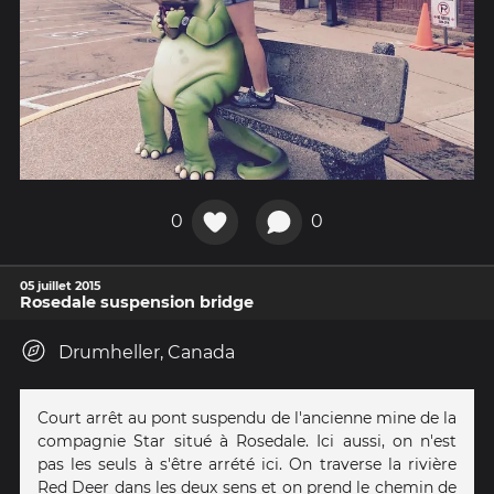
0
0
05 juillet 2015
Rosedale suspension bridge
Drumheller, Canada
Court arrêt au pont suspendu de l'ancienne mine de la
compagnie Star situé à Rosedale. Ici aussi, on n'est
pas les seuls à s'être arrété ici. On traverse la rivière
Red Deer dans les deux sens et on prend le chemin de