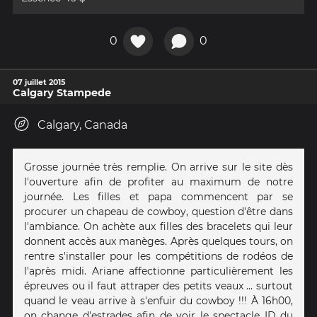
0
0
07 juillet 2015
Calgary Stampede
Calgary, Canada
Grosse journée très remplie. On arrive sur le site dès
l'ouverture afin de profiter au maximum de notre
journée. Les filles et papa commencent par se
procurer un chapeau de cowboy, question d'être dans
l'ambiance. On achète aux filles des bracelets qui leur
donnent accès aux manèges. Après quelques tours, on
rentre s'installer pour les compétitions de rodéos de
l'après midi. Ariane affectionne particulièrement les
épreuves ou il faut attraper des petits veaux ... surtout
quand le veau arrive à s'enfuir du cowboy !!! À 16h00,
on change d'estrades afin de voir le spectacle ID du