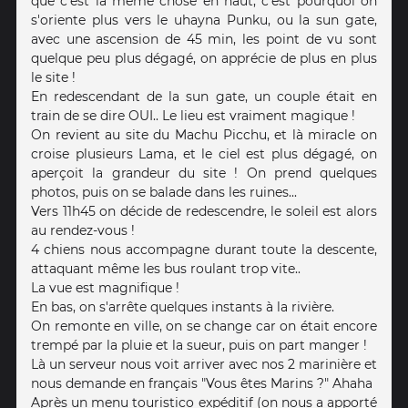
que c'est la même chose en haut, c'est pourquoi on
s'oriente plus vers le uhayna Punku, ou la sun gate,
avec une ascension de 45 min, les point de vu sont
quelque peu plus dégagé, on apprécie de plus en plus
le site !
En redescendant de la sun gate, un couple était en
train de se dire OUI.. Le lieu est vraiment magique !
On revient au site du Machu Picchu, et là miracle on
croise plusieurs Lama, et le ciel est plus dégagé, on
aperçoit la grandeur du site ! On prend quelques
photos, puis on se balade dans les ruines...
Vers 11h45 on décide de redescendre, le soleil est alors
au rendez-vous !
4 chiens nous accompagne durant toute la descente,
attaquant même les bus roulant trop vite..
La vue est magnifique !
En bas, on s'arrête quelques instants à la rivière.
On remonte en ville, on se change car on était encore
trempé par la pluie et la sueur, puis on part manger !
Là un serveur nous voit arriver avec nos 2 marinière et
nous demande en français "Vous êtes Marins ?" Ahaha
Après un menu touristico expéditif (on nous a apporté