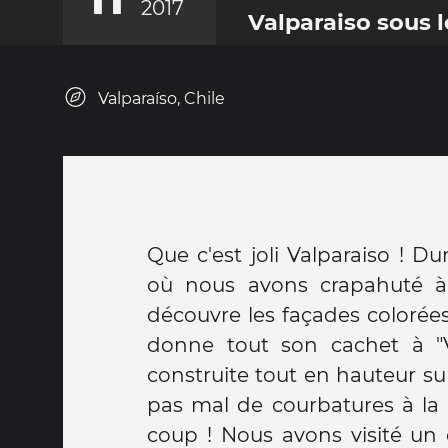
2017
Valparaiso sous l
Valparaíso, Chile
Que c'est joli Valparaiso ! D
peu ! Hier nous nous somme
où nous avons crapahuté à tr
endroit (je n'ai plus
découvre les façades colorées 
pardonnerez) ou l'on peut se 
donne tout son cachet à "Va
tables en regardant les music
construite tout en hauteur su
de coeca, une danse traditionn
pas mal de courbatures à la 
accompagné d'une empena
coup ! Nous avons visité un 
crêpes au potiron (encore ou