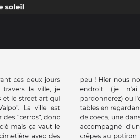
e soleil
urant ces deux jours
s arrêtées dans un
avers la ville, je
 le nom vous me
et le street art qui
poser à des petites
lpo". La ville est
iens et les danseurs
r des "cerros", donc
elle locale. Tout ça
clé mais ça vaut le
da et de grosses
cimetière avec des
blié le nom ! Marie