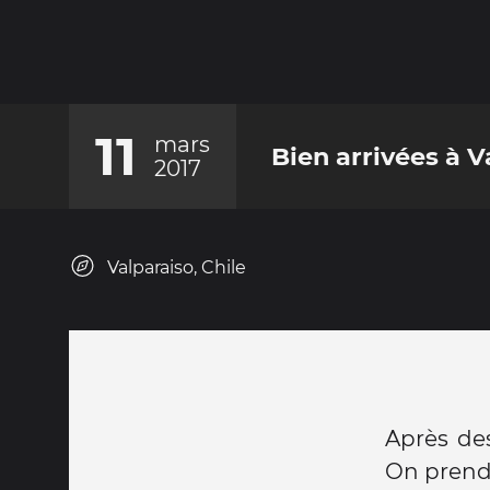
11
mars
Bien arrivées à Va
2017
Valparaiso, Chile
Après des
On prend u