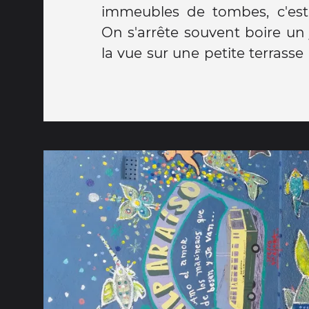
immeubles de tombes, c'est
dort mais m'aidera à comp
On s'arrête souvent boire un 
la vue sur une petite terrass