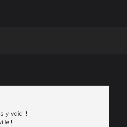
 y voici !
lle !