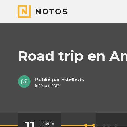
NOTOS
Road trip en A
Publié par
Estellezls
le 19 juin 2017
11
mars