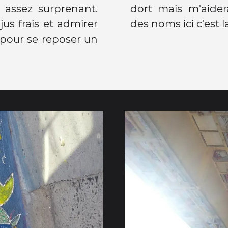
 assez surprenant.
léter, ma mémoire
jus frais et admirer
des noms ici c'est l
e pour se reposer un