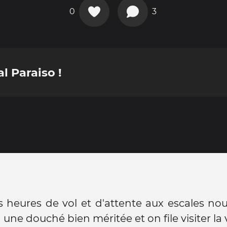
0
3
l Paraiso !
 heures de vol et d'attente aux escales nous
ne douché bien méritée et on file visiter la vi