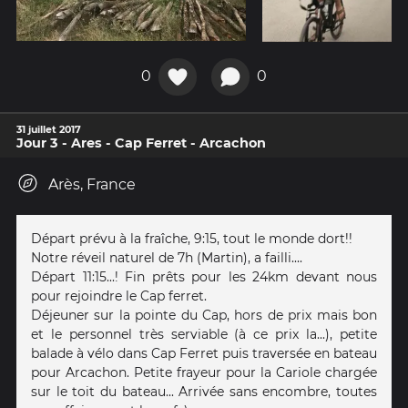
0
0
31 juillet 2017
Jour 3 - Ares - Cap Ferret - Arcachon
Arès, France
Départ prévu à la fraîche, 9:15, tout le monde dort!!
Notre réveil naturel de 7h (Martin), a failli....
Départ 11:15...! Fin prêts pour les 24km devant nous
pour rejoindre le Cap ferret.
Déjeuner sur la pointe du Cap, hors de prix mais bon
et le personnel très serviable (à ce prix la...), petite
balade à vélo dans Cap Ferret puis traversée en bateau
pour Arcachon. Petite frayeur pour la Cariole chargée
sur le toit du bateau... Arrivée sans encombre, toutes