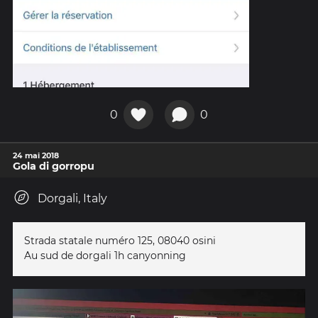
0
0
24 mai 2018
Gola di gorropu
Dorgali, Italy
Strada statale numéro 125, 08040 osini
Au sud de dorgali 1h canyonning