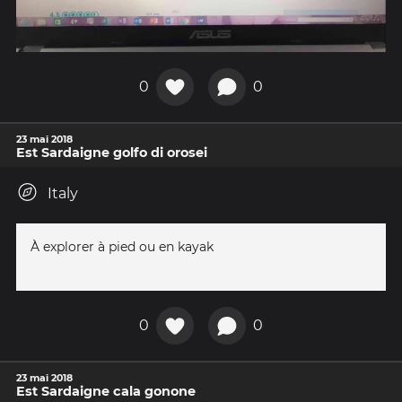
0
0
23 mai 2018
Est Sardaigne golfo di orosei
Italy
À explorer à pied ou en kayak
0
0
23 mai 2018
Est Sardaigne cala gonone