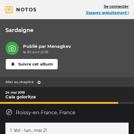
Se connecter
NOTOS
Essayez gratuitement !
Sardaigne
Publié par
Menagkev
le 30 avril 2018
Suivre cet album
Aller au chapitre
24 mai 2018
Cala goloritze
Roissy-en-France, France
1. Vol - lun., mai 21