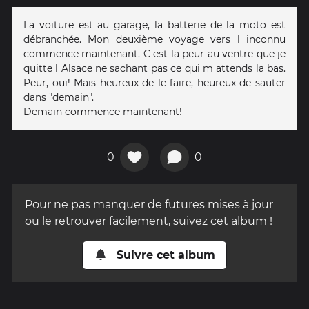
La voiture est au garage, la batterie de la moto est
débranchée. Mon deuxième voyage vers l inconnu
commence maintenant. C est la peur au ventre que je
quitte l Alsace ne sachant pas ce qui m attends la bas.
Peur, oui! Mais heureux de le faire, heureux de sauter
dans "demain".
Demain commence maintenant!
0
0
Pour ne pas manquer de futures mises à jour
ou le retrouver facilement, suivez cet album !
Suivre cet album