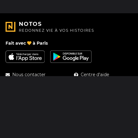
NOTOS
REDONNEZ VIE À VOS HISTOIRES
Fait avec
à Paris
Nous contacter
Centre d'aide
À Propos
Blog
Feuille de route
Tarifs
Mastodon
Carte cadeau Notos
Facebook
Confidentialité
Instagram
Mentions légales
CGV