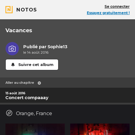
Se connecter
NOTOS
Essayez gratuitement !
Vacances
Publié par
Sophie13
le 14 août 2016
Suivre cet album
Aller au chapitre
15 août 2016
Concert compaaay
Orange, France