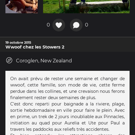
0
0
19 octobre 2015
Wwoof chez les Stowers 2
Coroglen, New Zealand
On avait prévu de rester une semaine et changer de
wwoof, cette famille, son mode de vie, cette ferme
perdue dans les collines, et une crevaison nous ferons
finalement rester deux semaines de plus.
C'est donc reparti pour baignade a la riviere, plage,
sortie hebdomadaire en ville pour faire le plein. Avec
en prime, un trek de 2 jours inoubliable aux Pinnacles,
initiation au quad pour Aurelia et Ute pour Paul a
travers les paddocks aux reliefs très accidentes.