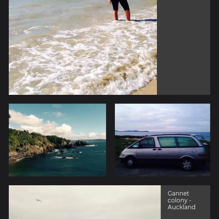
Gannet
colony -
Auckland