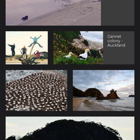
Gannet
colony -
Auckland