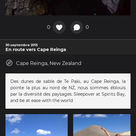
0
0
30 septembre 2015
En route vers Cape Reinga
Cape Reinga, New Zealand
Des dunes de sable de Te Paki, au Cape Reinga, la
pointe la plus au nord de NZ, nous sommes éblouis
par la diversité des paysages. Sleepover at Spirits Bay,
and be at ease with the world