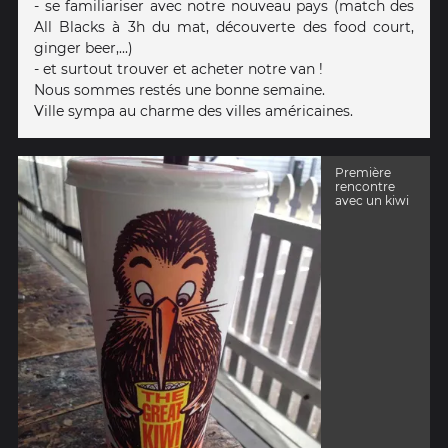
- se familiariser avec notre nouveau pays (match des
All Blacks à 3h du mat, découverte des food court,
ginger beer,...)
- et surtout trouver et acheter notre van !
Nous sommes restés une bonne semaine.
Ville sympa au charme des villes américaines.
Première
rencontre
avec un kiwi