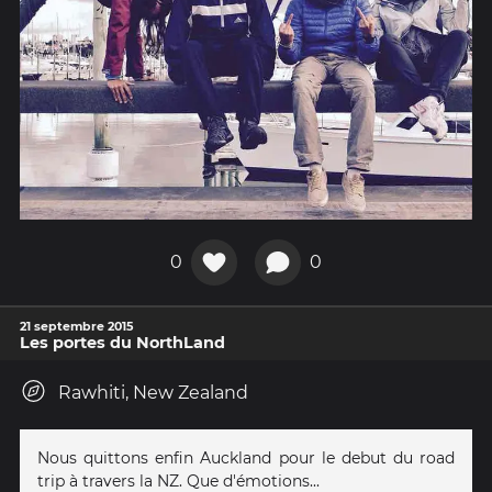
0
0
21 septembre 2015
Les portes du NorthLand
Rawhiti, New Zealand
Nous quittons enfin Auckland pour le debut du road
trip à travers la NZ. Que d'émotions...