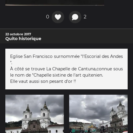
0
2
22 octobre 2017
Quito historique
Eglise San Francisco surnommée "l'Escorial des Andes
".
À côté se trouve La Chapelle de Cantuna,connue sous
le nom de "Chapelle sixtine de l'art quitenien.
Elle vaut aussi son pesant d'or !!