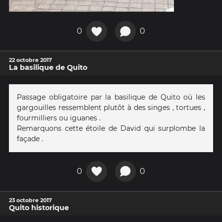
0
0
22 octobre 2017
La basilique de Quito
Passage obligatoire par la basilique de Quito où les
gargouilles ressemblent plutôt à des singes , tortues ,
fourmilliers ou iguanes .
Remarquons cette étoile de David qui surplombe la
façade .
0
0
23 octobre 2017
Quito historique