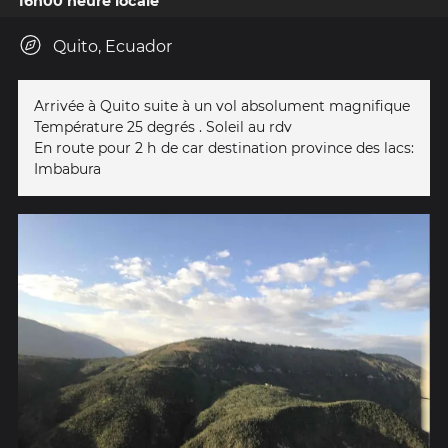
16h00 heure locale
Quito, Ecuador
Arrivée à Quito suite à un vol absolument magnifique
Température 25 degrés . Soleil au rdv
En route pour 2 h de car destination province des lacs:
Imbabura