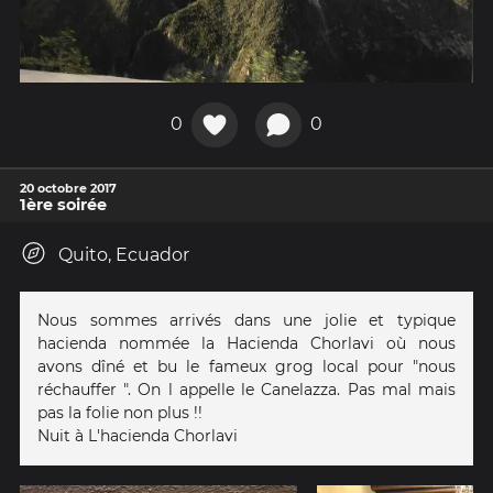
0
0
20 octobre 2017
1ère soirée
Quito, Ecuador
Nous sommes arrivés dans une jolie et typique
hacienda nommée la Hacienda Chorlavi où nous
avons dîné et bu le fameux grog local pour "nous
réchauffer ". On l appelle le Canelazza. Pas mal mais
pas la folie non plus !!
Nuit à L'hacienda Chorlavi