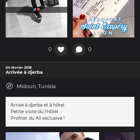
0
0
04 février 2018
Arrivée à djerba
Midoun, Tunisia
Arrive à djerba et à hôtel
Petite visite du l'hôtel
Profiter du All exclusive !