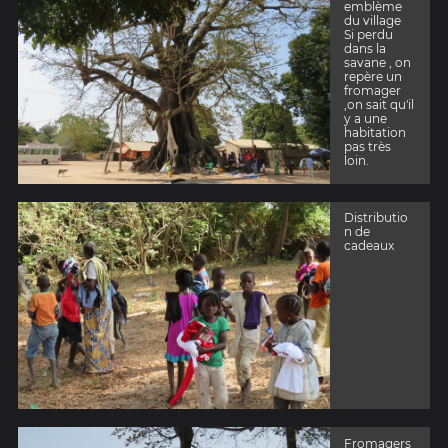
emblème
du village
Si perdu
dans la
savane , on
repère un
fromager
,on sait qu'il
y a une
habitation
pas très
loin.
Distributio
n de
cadeaux
Fromagers