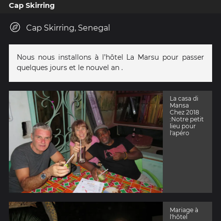
Cap Skirring
Cap Skirring, Senegal
Nous nous installons à l’hôtel La Marsu pour passer
quelques jours et le nouvel an .
La casa di
Mansa
Chez 2018
:Notre petit
lieu pour
l'apéro
Mariage à
l'hôtel