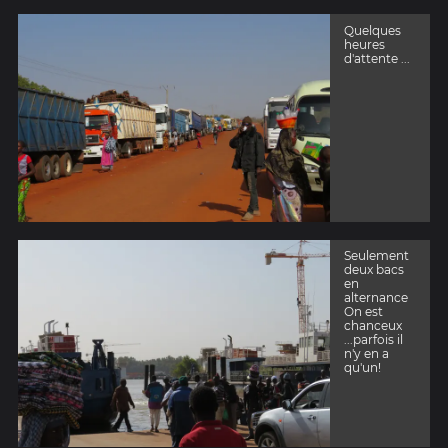
Quelques
heures
d'attente ...
Seulement
deux bacs
en
alternance
On est
chanceux
...parfois il
n'y en a
qu'un!