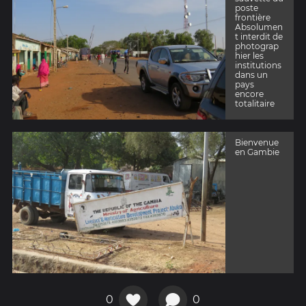
poste
frontière
Absolumen
t interdit de
photograp
hier les
institutions
dans un
pays
encore
totalitaire
Bienvenue
en Gambie
0
0