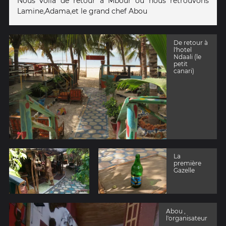
Nous voilà de retour à Mbour où nous retrouvons
Lamine,Adama,et le grand chef Abou
De retour à
l'hotel
Ndaali (le
petit
canari)
La
première
Gazelle
Abou ,
l'organisateur