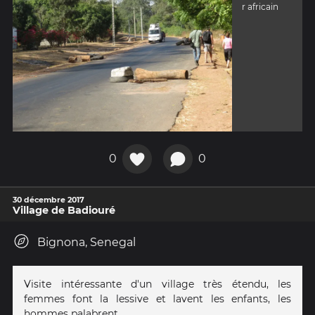
r africain
0
0
30 décembre 2017
Village de Badiouré
Bignona, Senegal
Visite intéressante d'un village très étendu, les
femmes font la lessive et lavent les enfants, les
hommes palabrent.