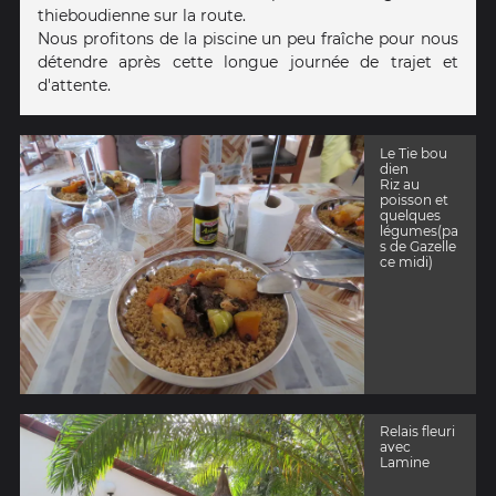
thieboudienne sur la route.
Nous profitons de la piscine un peu fraîche pour nous
détendre après cette longue journée de trajet et
d'attente.
Le Tie bou
dien
Riz au
poisson et
quelques
légumes(pa
s de Gazelle
ce midi)
Relais fleuri
avec
Lamine