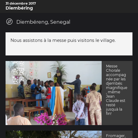
31 décembre 2017
Diembéring
Diembéreng, Senegal
Nous assistons à la messe puis visitons le village.
Messe
Chorale
accompag
née par les
djembés:
magnifique
, même
Jean
Claude est
resté
jusquà la
fin!
Fromager,