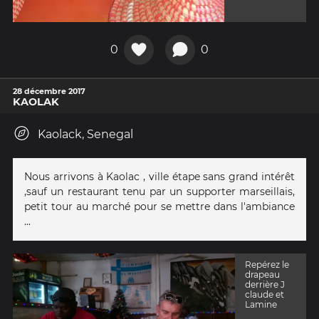
0
0
28 décembre 2017
KAOLAK
Kaolack, Senegal
Nous arrivons à Kaolac , ville étape sans grand intérêt
,sauf un restaurant tenu par un supporter marseillais,
petit tour au marché pour se mettre dans l'ambiance
...
Repérez le
drapeau
derrière J
claude et
Lamine