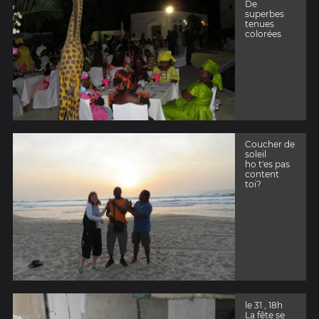
De
superbes
tenues
colorées
Coucher de
soleil
ho t'es pas
content
toi?
le 31 , 18h
La fête se