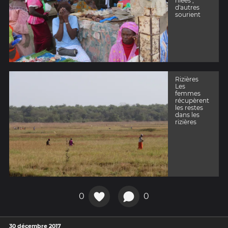
hiées ,
d'autres
sourient
Rizières
Les
femmes
récupèrent
les restes
dans les
rizières
0
0
30 décembre 2017