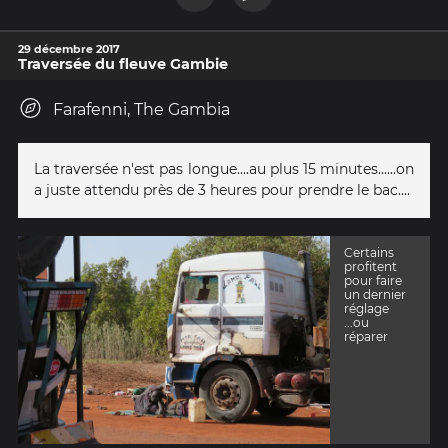
29 décembre 2017
Traversée du fleuve Gambie
Farafenni, The Gambia
La traversée n'est pas longue....au plus 15 minutes......on
a juste attendu près de 3 heures pour prendre le bac....
Certains
profitent
pour faire
un dernier
réglage
...ou
réparer