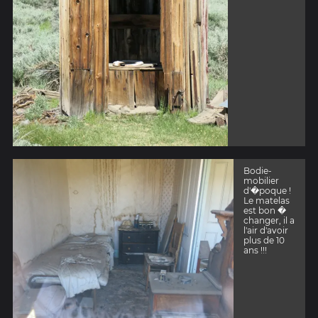
Bodie-
mobilier
d'�poque !
Le matelas
est bon �
changer, il a
l'air d'avoir
plus de 10
ans !!!