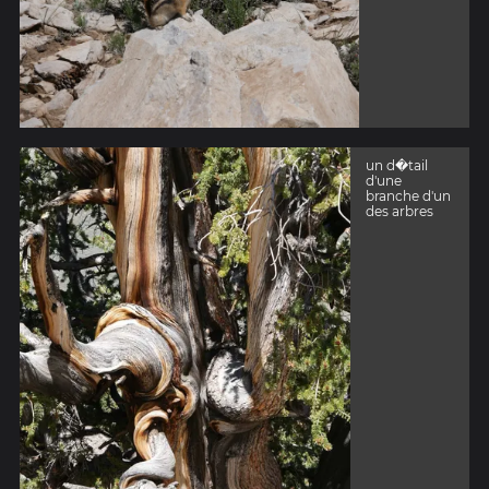
un d�tail
d'une
branche d'un
des arbres