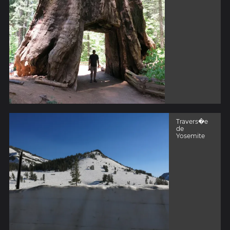
Travers�e
de
Yosemite