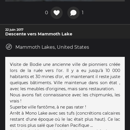
0
1
22 juin 2017
Descente vers Mammoth Lake
Mammoth Lakes, United States
Visite de Bodie une ancienne ville de pionniers créée
lors de la ruée vers l'or. Il y a eu jusqu'à 10 000
habitants et 30 mines d'or, et maintenant il reste juste
quelques bâtiments. Ville maintenue dans son état ,
avec les meubles d'origines, mais sans restauration.
Nous avons fait connaissance avec les chipmunks, les
vrais !
Superbe ville fantôme, à ne pas rater !
Arrêt à Mono Lake avec ses tufs (concrétions calcaires
restant d'une époque où le lac était plus haut). Ce lac
est trois plus salé que l'océan Pacifique ...