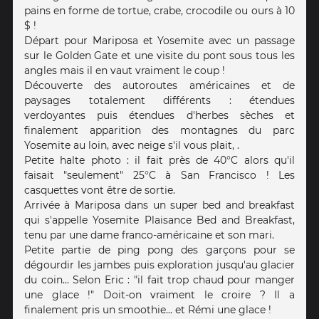
pains en forme de tortue, crabe, crocodile ou ours à 10
$ !
Départ pour Mariposa et Yosemite avec un passage
sur le Golden Gate et une visite du pont sous tous les
angles mais il en vaut vraiment le coup !
Découverte des autoroutes américaines et de
paysages totalement différents : étendues
verdoyantes puis étendues d'herbes sèches et
finalement apparition des montagnes du parc
Yosemite au loin, avec neige s'il vous plait, .
Petite halte photo : il fait près de 40°C alors qu'il
faisait "seulement" 25°C à San Francisco ! Les
casquettes vont être de sortie.
Arrivée à Mariposa dans un super bed and breakfast
qui s'appelle Yosemite Plaisance Bed and Breakfast,
tenu par une dame franco-américaine et son mari.
Petite partie de ping pong des garçons pour se
dégourdir les jambes puis exploration jusqu'au glacier
du coin... Selon Eric : "il fait trop chaud pour manger
une glace !" Doit-on vraiment le croire ? Il a
finalement pris un smoothie... et Rémi une glace !