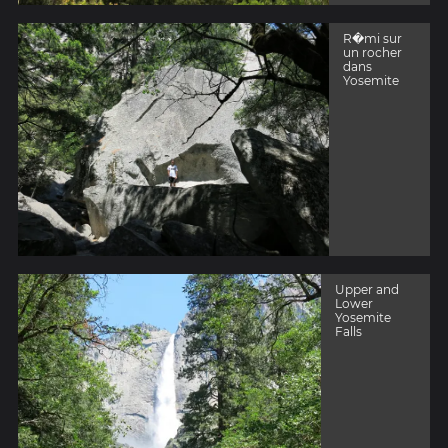
R�mi sur
un rocher
dans
Yosemite
Upper and
Lower
Yosemite
Falls