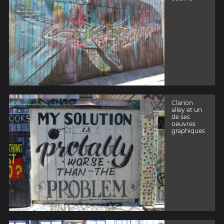
Clarion
alley et un
de ses
oeuvres
graphiques