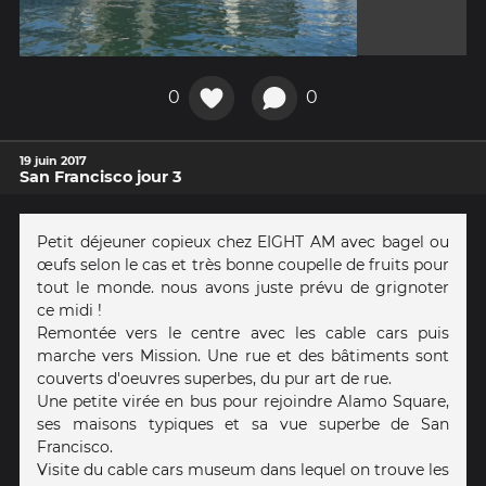
0
0
19 juin 2017
San Francisco jour 3
Petit déjeuner copieux chez EIGHT AM avec bagel ou
œufs selon le cas et très bonne coupelle de fruits pour
tout le monde. nous avons juste prévu de grignoter
ce midi !
Remontée vers le centre avec les cable cars puis
marche vers Mission. Une rue et des bâtiments sont
couverts d'oeuvres superbes, du pur art de rue.
Une petite virée en bus pour rejoindre Alamo Square,
ses maisons typiques et sa vue superbe de San
Francisco.
Visite du cable cars museum dans lequel on trouve les