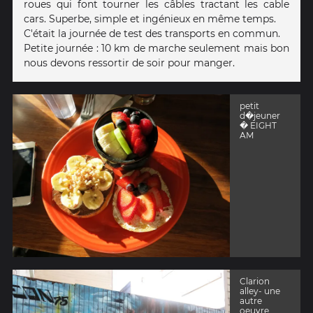
roues qui font tourner les câbles tractant les cable
cars. Superbe, simple et ingénieux en même temps.
C'était la journée de test des transports en commun.
Petite journée : 10 km de marche seulement mais bon
nous devons ressortir de soir pour manger.
petit
d�jeuner
� EIGHT
AM
Clarion
alley- une
autre
oeuvre