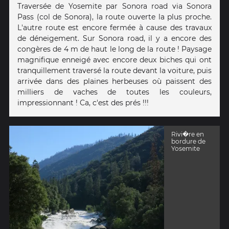
Traversée de Yosemite par Sonora road via Sonora
Pass (col de Sonora), la route ouverte la plus proche.
L'autre route est encore fermée à cause des travaux
de déneigement. Sur Sonora road, il y a encore des
congères de 4 m de haut le long de la route ! Paysage
magnifique enneigé avec encore deux biches qui ont
tranquillement traversé la route devant la voiture, puis
arrivée dans des plaines herbeuses où paissent des
milliers de vaches de toutes les couleurs,
impressionnant ! Ca, c'est des prés !!!
Rivi�re en
bordure de
Yosemite