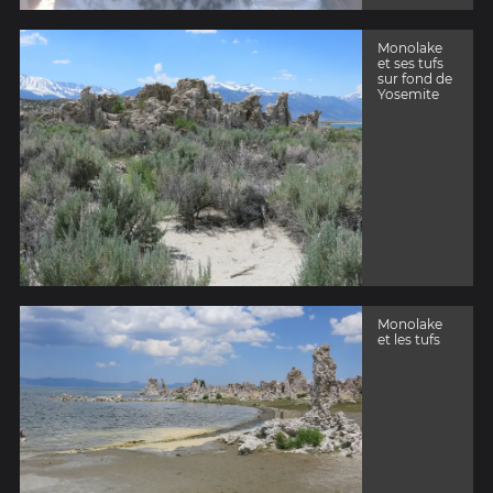
Monolake
et ses tufs
sur fond de
Yosemite
Monolake
et les tufs