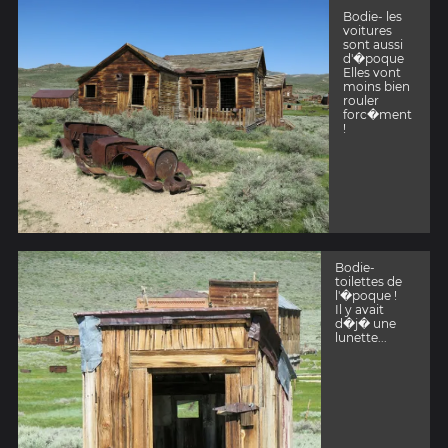
Bodie- les
voitures
sont aussi
d'�poque
Elles vont
moins bien
rouler
forc�ment
!
Bodie-
toilettes de
l'�poque !
Il y avait
d�j� une
lunette...