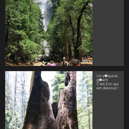
Un s�quoia
g�ant
C'est Eric qui
est dessous !