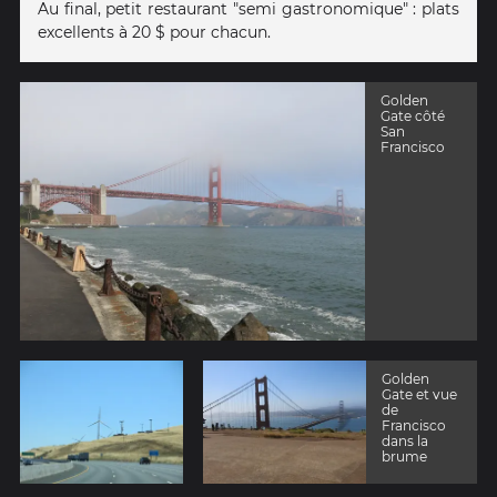
Au final, petit restaurant "semi gastronomique" : plats
excellents à 20 $ pour chacun.
Golden
Gate côté
San
Francisco
Golden
Gate et vue
de
Francisco
dans la
brume