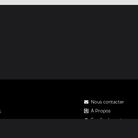
Nous contacter
À Propos
S
Feuille de route
Tarifs
Carte cadeau Notos