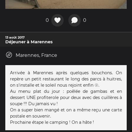
0
0
13 août 2017
Déjeuner à Marennes
Marennes, France
Arrivée à Marennes après quelques bouchons. On
repère un petit restaurant le long des parcs à huitres,
on s'installe et le soleil nous rejoint enfin ☉.
Au menu plat du jour : poêlée de gambas et en
dessert UNE profiterole pour deux avec des cuillères à
soupe !!! Du jamais vu !
On a super bien mangé et on a même reçu une carte
postale en souvenir.
Prochaine étape le camping ! On a hâte !