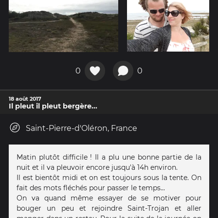
0
0
18 août 2017
Il pleut il pleut bergère...
Saint-Pierre-d'Oléron, France
Matin plutôt difficile ! Il a plu une bonne partie de la
nuit et il va pleuvoir encore jusqu'à 14h environ.
Il est bientôt midi et on est toujours sous la tente. On
fait des mots fléchés pour passer le temps...
On va quand même essayer de se motiver pour
bouger un peu et rejoindre Saint-Trojan et aller