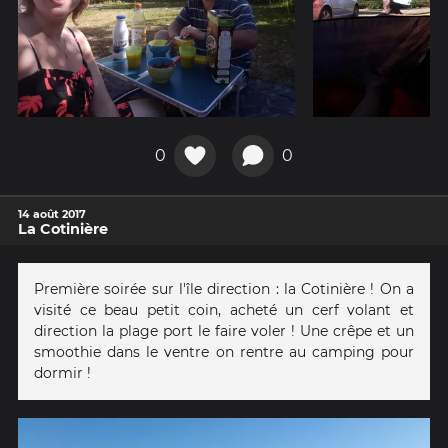
0
0
14 août 2017
La Cotinière
Première soirée sur l'île direction : la Cotinière ! On a
visité ce beau petit coin, acheté un cerf volant et
direction la plage port le faire voler ! Une crêpe et un
smoothie dans le ventre on rentre au camping pour
dormir !