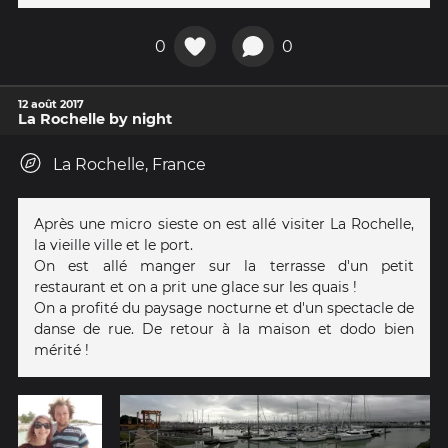
0
0
12 août 2017
La Rochelle by night
La Rochelle, France
Après une micro sieste on est allé visiter La Rochelle,
la vieille ville et le port.
On est allé manger sur la terrasse d'un petit
restaurant et on a prit une glace sur les quais !
On a profité du paysage nocturne et d'un spectacle de
danse de rue. De retour à la maison et dodo bien
mérité !