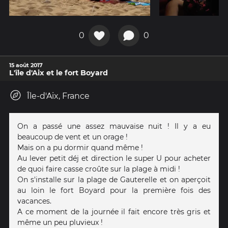
0
0
15 août 2017
L'île d'Aix et le fort Boyard
Île-d'Aix, France
On a passé une assez mauvaise nuit ! Il y a eu
beaucoup de vent et un orage !
Mais on a pu dormir quand même !
Au lever petit déj et direction le super U pour acheter
de quoi faire casse croûte sur la plage à midi !
On s'installe sur la plage de Gauterelle et on aperçoit
au loin le fort Boyard pour la première fois des
vacances.
A ce moment de la journée il fait encore très gris et
même un peu pluvieux !