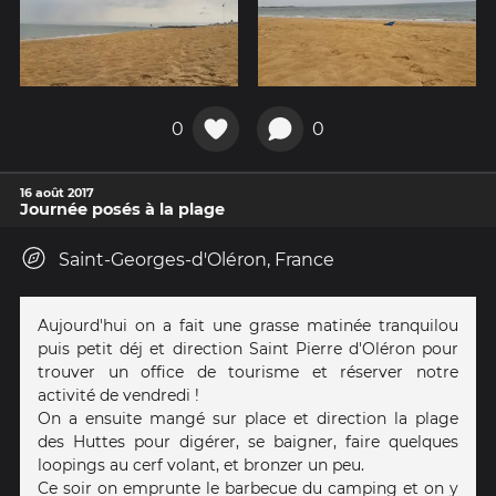
0
0
16 août 2017
Journée posés à la plage
Saint-Georges-d'Oléron, France
Aujourd'hui on a fait une grasse matinée tranquilou
puis petit déj et direction Saint Pierre d'Oléron pour
trouver un office de tourisme et réserver notre
activité de vendredi !
On a ensuite mangé sur place et direction la plage
des Huttes pour digérer, se baigner, faire quelques
loopings au cerf volant, et bronzer un peu.
Ce soir on emprunte le barbecue du camping et on y