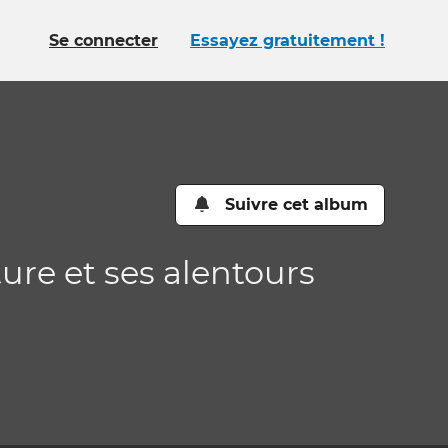
Se connecter
Essayez gratuitement !
Suivre cet album
ture et ses alentours