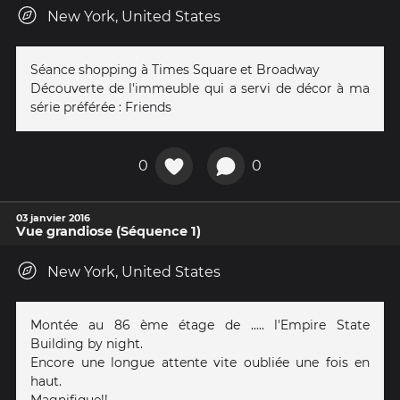
New York, United States
Séance shopping à Times Square et Broadway
Découverte de l'immeuble qui a servi de décor à ma
série préférée : Friends
0
0
03 janvier 2016
Vue grandiose (Séquence 1)
New York, United States
Montée au 86 ème étage de ..... l'Empire State
Building by night.
Encore une longue attente vite oubliée une fois en
haut.