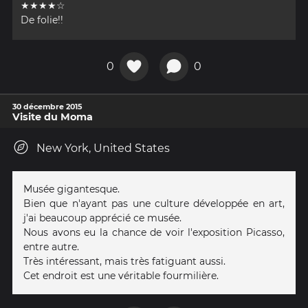
★★★★☆
De folie!!
0
0
30 décembre 2015
Visite du Moma
New York, United States
Musée gigantesque.
Bien que n'ayant pas une culture développée en art,
j'ai beaucoup apprécié ce musée.
Nous avons eu la chance de voir l'exposition Picasso,
entre autre.
Très intéressant, mais très fatiguant aussi.
Cet endroit est une véritable fourmilière.