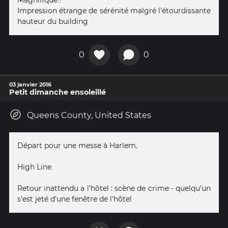
Magnifique!!
Impression étrange de sérénité malgré l'étourdissante
hauteur du building
0
0
03 janvier 2016
Petit dimanche ensoleillé
Queens County, United States
Départ pour une messe à Harlem.
High Line
Retour inattendu a l'hôtel : scène de crime - quelqu'un
s'est jeté d'une fenêtre de l'hôtel