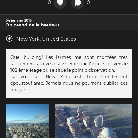
0
0
04 janvier 2016
On prend de la hauteur
New York, United States
Quel building! Les larmes me sont montées très
rapidement aux yeux, aussi vite que l'ascension vers le
102 ème étage où se situe le point d'observation.
La vue sur New York est trop simplement
époustouflante. Jamais nous ne pourrons oublier ces
images.