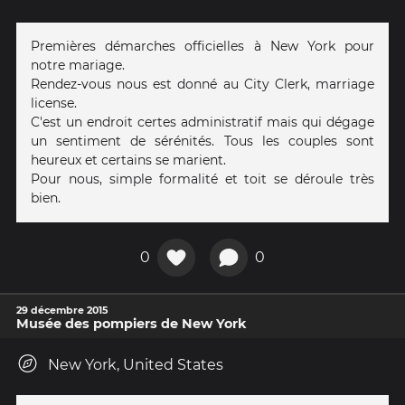
Premières démarches officielles à New York pour
notre mariage.
Rendez-vous nous est donné au City Clerk, marriage
license.
C'est un endroit certes administratif mais qui dégage
un sentiment de sérénités. Tous les couples sont
heureux et certains se marient.
Pour nous, simple formalité et toit se déroule très
bien.
0
0
29 décembre 2015
Musée des pompiers de New York
New York, United States