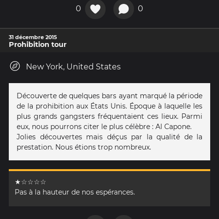
0
0
31 décembre 2015
Prohibition tour
New York, United States
Découverte de quelques bars ayant marqué la période
de la prohibition aux États Unis. Époque à laquelle les
plus grands gangsters fréquentaient ces lieux. Parmi
eux, nous pourrons citer le plus célèbre : Al Capone.
Jolies découvertes mais déçus par la qualité de la
prestation. Nous étions trop nombreux.
★☆☆☆☆
Pas à la hauteur de nos espérances.