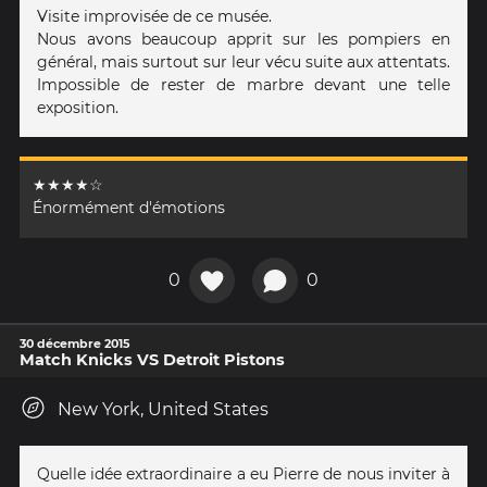
Visite improvisée de ce musée.
Nous avons beaucoup apprit sur les pompiers en
général, mais surtout sur leur vécu suite aux attentats.
Impossible de rester de marbre devant une telle
exposition.
★★★★☆
Énormément d'émotions
0
0
30 décembre 2015
Match Knicks VS Detroit Pistons
New York, United States
Quelle idée extraordinaire a eu Pierre de nous inviter à