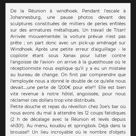
De la Réunion à windhoek. Pendant l'escale à
Johannesburg, une pause photos devant des
sculptures constituées de milliers de perles enfilées
sur des armatures métalliques. Un travail de Titan!
Arrivée mouvementée: la voiture prévue n'est pas
prête ; on part donc avec un pick-up aménagé sur
Windhoek. Après une petite erreur d'aiguillage - le
copilote étant sous Xanax pour lutter contre
l'angoisse de l'avion- on arrive à la guesthouse où le
réceptionniste nous explique qu'il y a eu un mistake
au bureau de change. On finit par comprendre que
l'employée nous a donné le double de ce qu'elle nous
devait....une perte de 1200€ pour elle!!! Elle est bien
vite revenue à notre hôtel, angoissée, pour nous
réclamer ces dollars trop vite distribués.
Petite douche et repas du réveillon chez Joe's bar où
nous avons du mal à attendre les 12 coups fatidiques
(2 h de décalage avec la Réunion et levés depuis
4h30!). Au menu, koudou et springbok. Déjà dans la
brousse!! Un lieu incroyable où le nombre d'objets