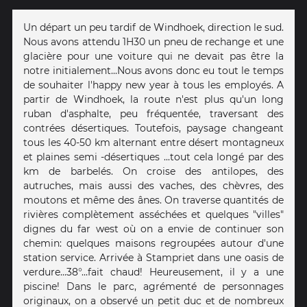
Un départ un peu tardif de Windhoek, direction le sud.
Nous avons attendu 1H30 un pneu de rechange et une
glacière pour une voiture qui ne devait pas être la
notre initialement...Nous avons donc eu tout le temps
de souhaiter l'happy new year à tous les employés. A
partir de Windhoek, la route n'est plus qu'un long
ruban d'asphalte, peu fréquentée, traversant des
contrées désertiques. Toutefois, paysage changeant
tous les 40-50 km alternant entre désert montagneux
et plaines semi -désertiques ...tout cela longé par des
km de barbelés. On croise des antilopes, des
autruches, mais aussi des vaches, des chèvres, des
moutons et même des ânes. On traverse quantités de
rivières complètement asséchées et quelques "villes"
dignes du far west où on a envie de continuer son
chemin: quelques maisons regroupées autour d'une
station service. Arrivée à Stampriet dans une oasis de
verdure...38°...fait chaud! Heureusement, il y a une
piscine! Dans le parc, agrémenté de personnages
originaux, on a observé un petit duc et de nombreux