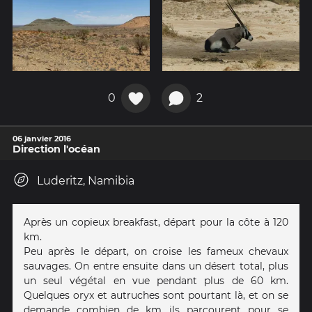
0
2
06 janvier 2016
Direction l'océan
Luderitz, Namibia
Après un copieux breakfast, départ pour la côte à 120
km.
Peu après le départ, on croise les fameux chevaux
sauvages. On entre ensuite dans un désert total, plus
un seul végétal en vue pendant plus de 60 km.
Quelques oryx et autruches sont pourtant là, et on se
demande combien de km ils parcourent pour se