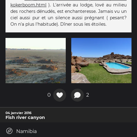
kokerboom.html
). L'arrivée au lodge, lové au milieu
des rochers dénudés, est enchanteresse. Jamais vu un
ciel aussi pur et un silence aussi prégnant ( pesant?
On n'a plus l'habitude). Dîner sous les étoiles.
0
2
04 janvier 2016
Fish river canyon
Namibia