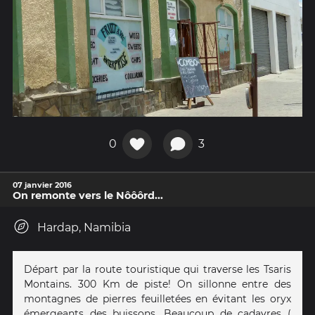
0
3
07 janvier 2016
On remonte vers le Nôôôrd...
Hardap, Namibia
Départ par la route touristique qui traverse les Tsaris
Montains. 300 Km de piste! On sillonne entre des
montagnes de pierres feuilletées en évitant les oryx
émergeants des buissons. Beaucoup de cadavres (