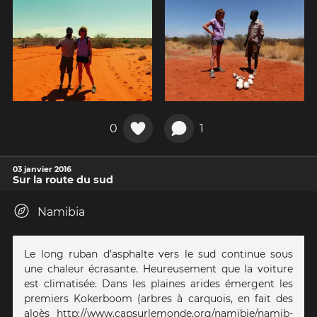
0
1
03 janvier 2016
Sur la route du sud
Namibia
Le long ruban d'asphalte vers le sud continue sous
une chaleur écrasante. Heureusement que la voiture
est climatisée. Dans les plaines arides émergent les
premiers Kokerboom (arbres à carquois, en fait des
aloès
http://www.capsurlemonde.org/namibie/namib-