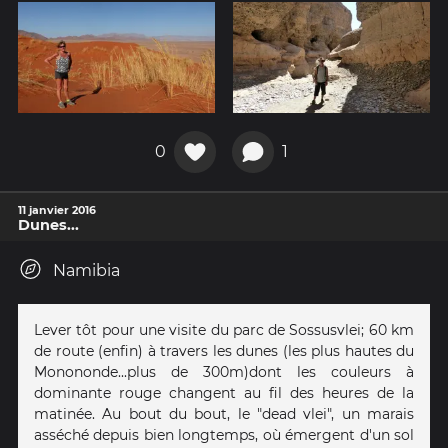
0
1
11 janvier 2016
Dunes...
Namibia
Lever tôt pour une visite du parc de Sossusvlei; 60 km
de route (enfin) à travers les dunes (les plus hautes du
Monononde...plus de 300m)dont les couleurs à
dominante rouge changent au fil des heures de la
matinée. Au bout du bout, le "dead vlei", un marais
asséché depuis bien longtemps, où émergent d'un sol