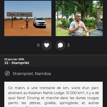
0
3
02 janvier 2016
J2 - Stampriet
Strampriet, Namibia
Ce matin, à une trentaine de km, visite d'un parc
attenant au Kalahari Nahib Lodge. 10 000 km², il y a de
quoi faire! Driving et marche dans les dunes rouges
parmi les zèbres, girafes, springboks et autres