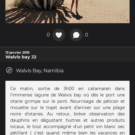
0
0
13 janvier 2016
Walvis bay J2
Walvis Bay, Namibia
Ce matin, sortie de 3h00 en catamaran dans
l'immense lagune de Walvis bay où dès le port une
otarie grimpe sur le pont. Nourrisage de pélican et
mouette sur le trajet avant d'arriver sur une plage
noire d'otaries. Au retour, brève observation des
dauphins en dégustant huitres et autres produits
locaux, le tout accompagné d'un petit vin blanc sec
pétillant ( c'est quand même bien les vacances en