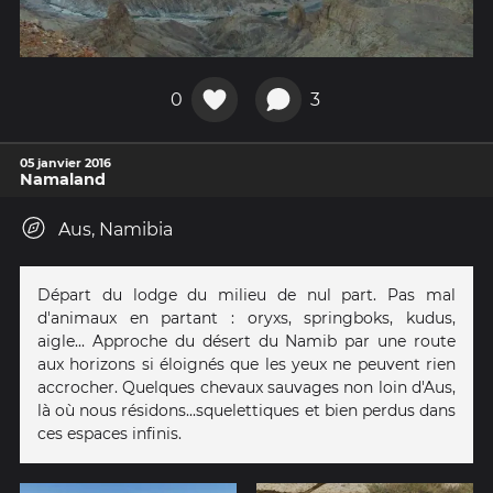
0
3
05 janvier 2016
Namaland
Aus, Namibia
Départ du lodge du milieu de nul part. Pas mal
d'animaux en partant : oryxs, springboks, kudus,
aigle... Approche du désert du Namib par une route
aux horizons si éloignés que les yeux ne peuvent rien
accrocher. Quelques chevaux sauvages non loin d'Aus,
là où nous résidons...squelettiques et bien perdus dans
ces espaces infinis.