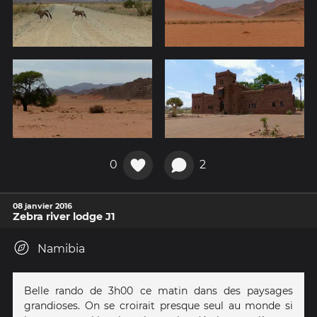
0
2
08 janvier 2016
Zebra river lodge J1
Namibia
Belle rando de 3h00 ce matin dans des paysages
grandioses. On se croirait presque seul au monde si