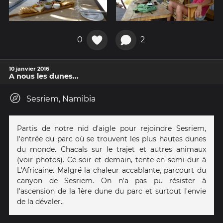
0
2
10 janvier 2016
A nous les dunes...
Sesriem, Namibia
Partis de notre nid d'aigle pour rejoindre Sesriem,
l'entrée du parc où se trouvent les plus hautes dunes
du monde. Chacals sur le trajet et autres animaux
(voir photos). Ce soir et demain, tente en semi-dur à
L'Africaine. Malgré la chaleur accablante, parcourt du
canyon de Sesriem. On n'a pas pu résister à
l'ascension de la 1ère dune du parc et surtout l'envie
de la dévaler..